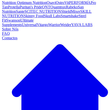
Nutrition
Optimum Nutrition
Osavi
OstroVit
PERFORMA
Pro
Tan
Protella
Puritan's Pride
QNT
Quamtrax
Rabeko
San
Nutrition
Sante
SCITEC NUTRITION
ShieldMixer
SKILL
NUTRITION
Skinny Food
Skull Labs
Smartshake
Steel
Fit
Swanson
Ultimate
Supplements
Universal
Vitargo
Warrior
Weider
YAVA LABS
Sobre Nós
FAQ
Contactos