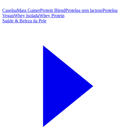
Caseína
Mass Gainer
Protein Blend
Proteína sem lactose
Proteína
Vegan
Whey Isolada
Whey Protein
Saúde & Beleza da Pele