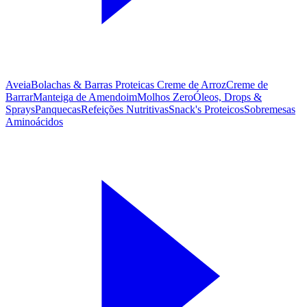
Aveia
Bolachas & Barras Proteicas
Creme de Arroz
Creme de
Barrar
Manteiga de Amendoim
Molhos Zero
Óleos, Drops &
Sprays
Panquecas
Refeições Nutritivas
Snack's Proteicos
Sobremesas
Aminoácidos