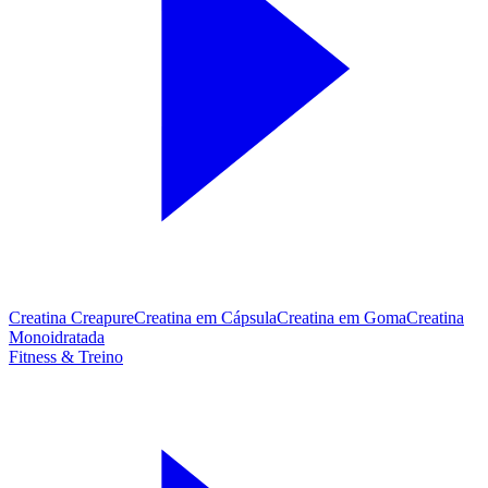
Creatina Creapure
Creatina em Cápsula
Creatina em Goma
Creatina
Monoidratada
Fitness & Treino