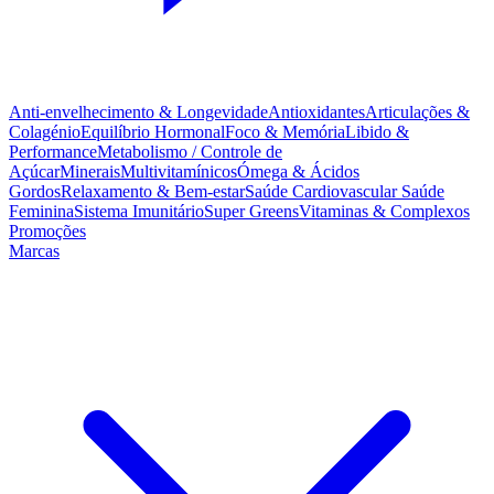
Anti-envelhecimento & Longevidade
Antioxidantes
Articulações &
Colagénio
Equilíbrio Hormonal
Foco & Memória
Libido &
Performance
Metabolismo / Controle de
Açúcar
Minerais
Multivitamínicos
Ómega & Ácidos
Gordos
Relaxamento & Bem-estar
Saúde Cardiovascular
Saúde
Feminina
Sistema Imunitário
Super Greens
Vitaminas & Complexos
Promoções
Marcas