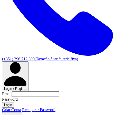
(+351) 296 712 390
(Taxação à tarifa rede fixa)
Login / Registo
Email
Password
Login
Criar Conta
Recuperar Password