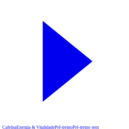
Cafeína
Energia & Vitalidade
Pré-treino
Pré‑treino sem