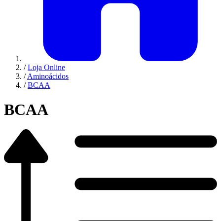
/
Loja Online
/
Aminoácidos
/
BCAA
BCAA