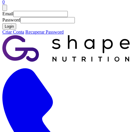
0
Email
Password
Login
Criar Conta
Recuperar Password