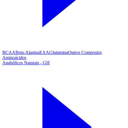
BCAA
Beta-Alanina
EAA
Glutamina
Outros Compostos
Aminoácidos
Anabólicos Naturais - GH