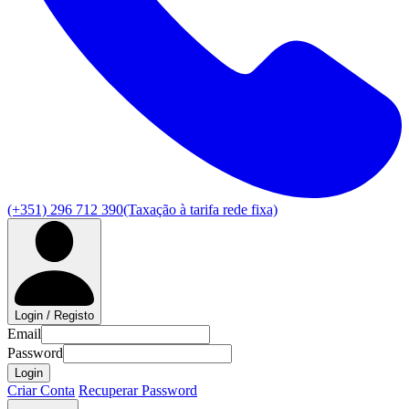
(+351) 296 712 390
(Taxação à tarifa rede fixa)
Login / Registo
Email
Password
Login
Criar Conta
Recuperar Password