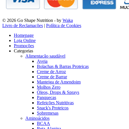
© 2026 Go Shape Nutrition
- by
Waka
Livro de Reclamações
|
Política de Cookies
Homepage
Loja Online
Promoções
Categorias
Alimentação saudável
Aveia
Bolachas & Barras Proteicas
Creme de Arroz
Creme de Barrar
Manteiga de Amendoim
Molhos Zero
Óleos, Drops & Sprays
Panquecas
Refeições Nutritivas
Snack's Proteicos
Sobremesas
Aminoácidos
BCAA
Beta-Alanina