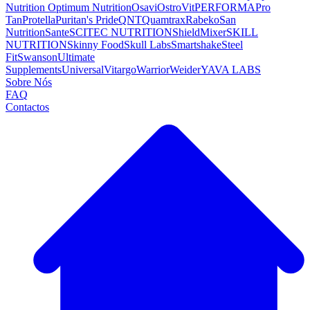
Nutrition
Optimum Nutrition
Osavi
OstroVit
PERFORMA
Pro
Tan
Protella
Puritan's Pride
QNT
Quamtrax
Rabeko
San
Nutrition
Sante
SCITEC NUTRITION
ShieldMixer
SKILL
NUTRITION
Skinny Food
Skull Labs
Smartshake
Steel
Fit
Swanson
Ultimate
Supplements
Universal
Vitargo
Warrior
Weider
YAVA LABS
Sobre Nós
FAQ
Contactos