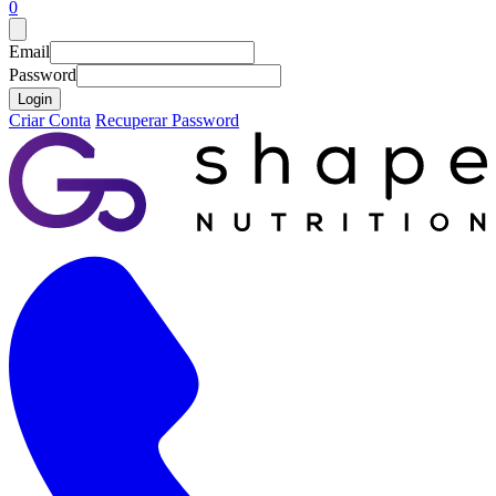
0
Email
Password
Login
Criar Conta
Recuperar Password