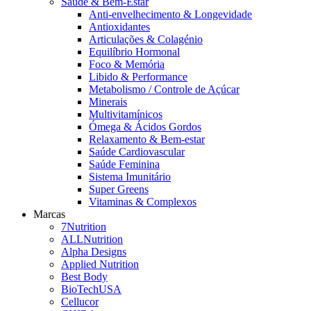
Saúde & Bem-Estar
Anti-envelhecimento & Longevidade
Antioxidantes
Articulações & Colagénio
Equilíbrio Hormonal
Foco & Memória
Libido & Performance
Metabolismo / Controle de Açúcar
Minerais
Multivitamínicos
Ómega & Ácidos Gordos
Relaxamento & Bem-estar
Saúde Cardiovascular
Saúde Feminina
Sistema Imunitário
Super Greens
Vitaminas & Complexos
Marcas
7Nutrition
ALLNutrition
Alpha Designs
Applied Nutrition
Best Body
BioTechUSA
Cellucor