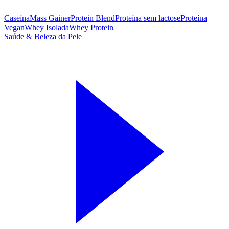
Caseína
Mass Gainer
Protein Blend
Proteína sem lactose
Proteína
Vegan
Whey Isolada
Whey Protein
Saúde & Beleza da Pele