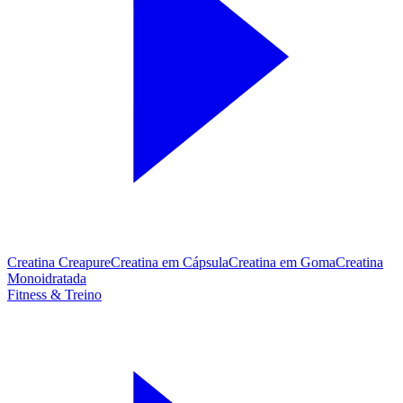
Creatina Creapure
Creatina em Cápsula
Creatina em Goma
Creatina
Monoidratada
Fitness & Treino