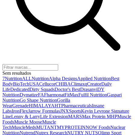
Sem resultados
7Nutrition
ALLNutrition
Alpha Designs
Applied Nutrition
Best
Body
BioTechUSA
Cellucor
CHIBA
Climaxq
Creator
Daily
Life
Dedicated
Dirty Squads
Doctor's Best
Drasanvi
DY
Nutrition
Dymatize
FA
Fharmonat
FitMax
Fulfil Nutrition
Gaspari
Nutrition
Go Shape Nutrition
Gorilla
Wear
Grenade
HIMALAYA
HTPharmaceuticals
Insane
Labs
IronFlex
Jarrow Formulas
JNXSports
Kevin Levrone Signature
Line
Lenny & Larry
Life Extension
MARS
Max Protein
MHP
Muscle
Foods
Muscle Moose
Muscle
Tech
MuscleMeds
MUTANT
MYPROTEIN
NOW Foods
Nuclear
Nutrition
Nutrend
Nutrex Research
NUTRY NUTS
Olimp Sport