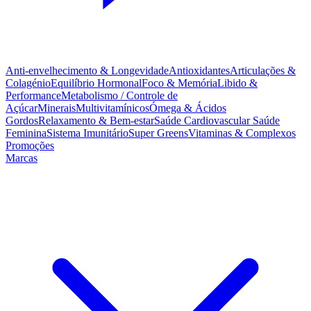
Anti-envelhecimento & Longevidade
Antioxidantes
Articulações &
Colagénio
Equilíbrio Hormonal
Foco & Memória
Libido &
Performance
Metabolismo / Controle de
Açúcar
Minerais
Multivitamínicos
Ómega & Ácidos
Gordos
Relaxamento & Bem-estar
Saúde Cardiovascular
Saúde
Feminina
Sistema Imunitário
Super Greens
Vitaminas & Complexos
Promoções
Marcas