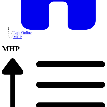
/
Loja Online
/
MHP
MHP