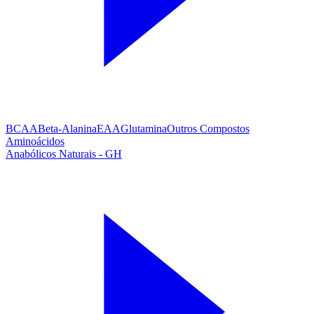
BCAA
Beta-Alanina
EAA
Glutamina
Outros Compostos
Aminoácidos
Anabólicos Naturais - GH