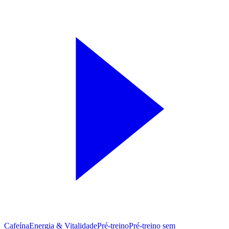
Cafeína
Energia & Vitalidade
Pré-treino
Pré‑treino sem