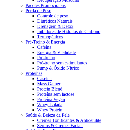
Recuperação Muscular
Pacotes Promocionais
Perda de Peso
Controle de peso
Diuréticos Naturais
Drenagem & Detox
Inibidores de Hidratos de Carbono
Termogénicos
Pré-Treino & Energia
Cafeína
Energia & Vitalidade
Pré-treino
Pré‑treino sem estimulantes
Pump & Óxido Nítrico
Proteínas
Caseína
Mass Gainer
Protein Blend
Proteína sem lactose
Proteína Vegan
Whey Isolada
Whey Protein
Saúde & Beleza da Pele
Cremes Tonificantes & Anticelulite
Séruns & Cremes Faciais