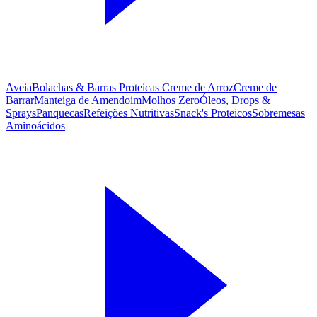
Aveia
Bolachas & Barras Proteicas
Creme de Arroz
Creme de
Barrar
Manteiga de Amendoim
Molhos Zero
Óleos, Drops &
Sprays
Panquecas
Refeições Nutritivas
Snack's Proteicos
Sobremesas
Aminoácidos