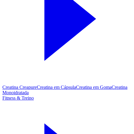
Creatina Creapure
Creatina em Cápsula
Creatina em Goma
Creatina
Monoidratada
Fitness & Treino