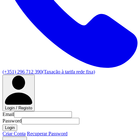
(+351) 296 712 390
(Taxação à tarifa rede fixa)
Login / Registo
Email
Password
Login
Criar Conta
Recuperar Password