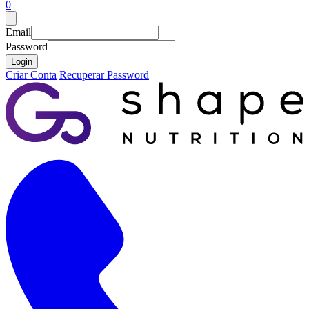
0
Email
Password
Login
Criar Conta
Recuperar Password