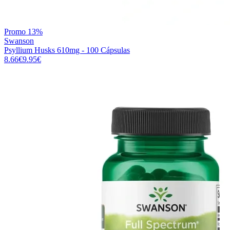
Promo
13%
Swanson
Psyllium Husks 610mg - 100 Cápsulas
8.66
€
9.95
€