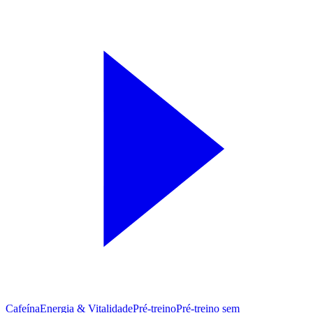
Cafeína
Energia & Vitalidade
Pré-treino
Pré‑treino sem