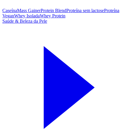
Caseína
Mass Gainer
Protein Blend
Proteína sem lactose
Proteína
Vegan
Whey Isolada
Whey Protein
Saúde & Beleza da Pele