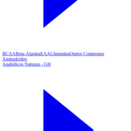
BCAA
Beta-Alanina
EAA
Glutamina
Outros Compostos
Aminoácidos
Anabólicos Naturais - GH