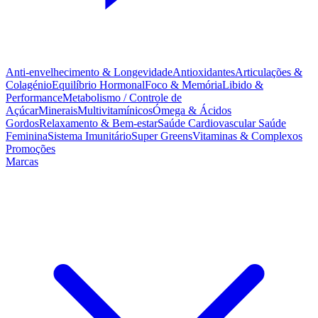
Anti-envelhecimento & Longevidade
Antioxidantes
Articulações &
Colagénio
Equilíbrio Hormonal
Foco & Memória
Libido &
Performance
Metabolismo / Controle de
Açúcar
Minerais
Multivitamínicos
Ómega & Ácidos
Gordos
Relaxamento & Bem-estar
Saúde Cardiovascular
Saúde
Feminina
Sistema Imunitário
Super Greens
Vitaminas & Complexos
Promoções
Marcas