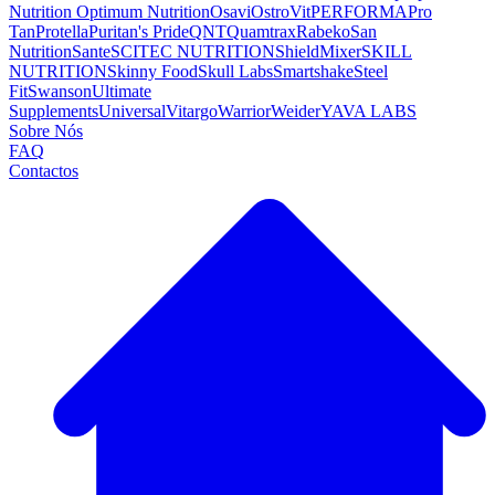
Nutrition
Optimum Nutrition
Osavi
OstroVit
PERFORMA
Pro
Tan
Protella
Puritan's Pride
QNT
Quamtrax
Rabeko
San
Nutrition
Sante
SCITEC NUTRITION
ShieldMixer
SKILL
NUTRITION
Skinny Food
Skull Labs
Smartshake
Steel
Fit
Swanson
Ultimate
Supplements
Universal
Vitargo
Warrior
Weider
YAVA LABS
Sobre Nós
FAQ
Contactos