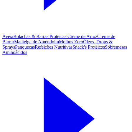
Aveia
Bolachas & Barras Proteicas
Creme de Arroz
Creme de
Barrar
Manteiga de Amendoim
Molhos Zero
Óleos, Drops &
Sprays
Panquecas
Refeições Nutritivas
Snack's Proteicos
Sobremesas
Aminoácidos