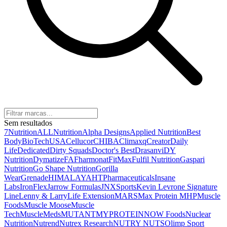
Sem resultados
7Nutrition
ALLNutrition
Alpha Designs
Applied Nutrition
Best
Body
BioTechUSA
Cellucor
CHIBA
Climaxq
Creator
Daily
Life
Dedicated
Dirty Squads
Doctor's Best
Drasanvi
DY
Nutrition
Dymatize
FA
Fharmonat
FitMax
Fulfil Nutrition
Gaspari
Nutrition
Go Shape Nutrition
Gorilla
Wear
Grenade
HIMALAYA
HTPharmaceuticals
Insane
Labs
IronFlex
Jarrow Formulas
JNXSports
Kevin Levrone Signature
Line
Lenny & Larry
Life Extension
MARS
Max Protein
MHP
Muscle
Foods
Muscle Moose
Muscle
Tech
MuscleMeds
MUTANT
MYPROTEIN
NOW Foods
Nuclear
Nutrition
Nutrend
Nutrex Research
NUTRY NUTS
Olimp Sport