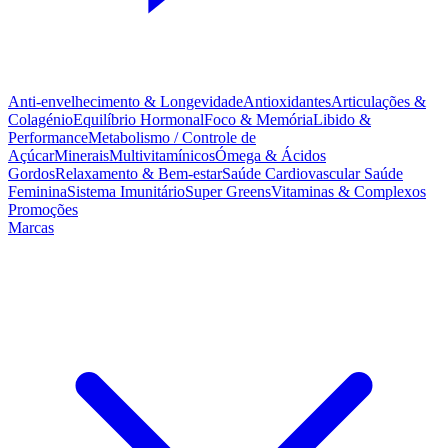
Anti-envelhecimento & Longevidade
Antioxidantes
Articulações &
Colagénio
Equilíbrio Hormonal
Foco & Memória
Libido &
Performance
Metabolismo / Controle de
Açúcar
Minerais
Multivitamínicos
Ómega & Ácidos
Gordos
Relaxamento & Bem-estar
Saúde Cardiovascular
Saúde
Feminina
Sistema Imunitário
Super Greens
Vitaminas & Complexos
Promoções
Marcas