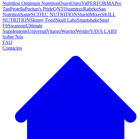
Nutrition
Optimum Nutrition
Osavi
OstroVit
PERFORMA
Pro
Tan
Protella
Puritan's Pride
QNT
Quamtrax
Rabeko
San
Nutrition
Sante
SCITEC NUTRITION
ShieldMixer
SKILL
NUTRITION
Skinny Food
Skull Labs
Smartshake
Steel
Fit
Swanson
Ultimate
Supplements
Universal
Vitargo
Warrior
Weider
YAVA LABS
Sobre Nós
FAQ
Contactos