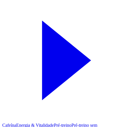
Cafeína
Energia & Vitalidade
Pré-treino
Pré‑treino sem