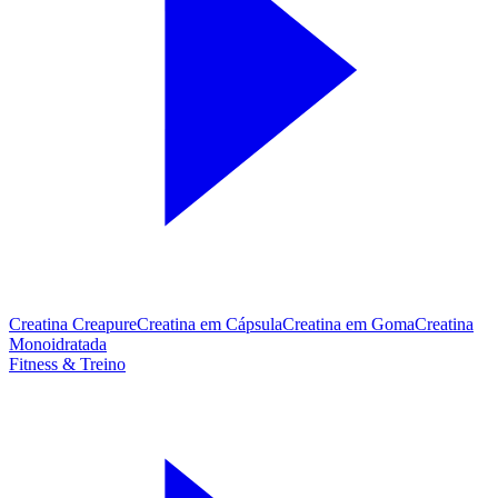
Creatina Creapure
Creatina em Cápsula
Creatina em Goma
Creatina
Monoidratada
Fitness & Treino