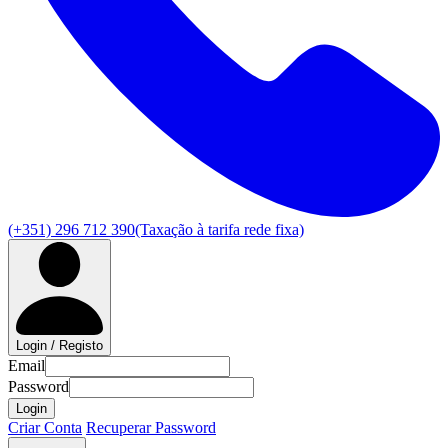
(+351) 296 712 390
(Taxação à tarifa rede fixa)
Login / Registo
Email
Password
Login
Criar Conta
Recuperar Password