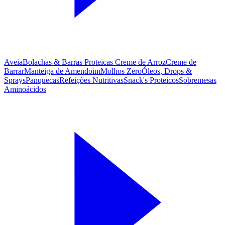
Aveia
Bolachas & Barras Proteicas
Creme de Arroz
Creme de
Barrar
Manteiga de Amendoim
Molhos Zero
Óleos, Drops &
Sprays
Panquecas
Refeições Nutritivas
Snack's Proteicos
Sobremesas
Aminoácidos