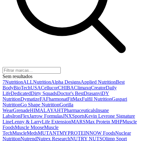
Sem resultados
7Nutrition
ALLNutrition
Alpha Designs
Applied Nutrition
Best
Body
BioTechUSA
Cellucor
CHIBA
Climaxq
Creator
Daily
Life
Dedicated
Dirty Squads
Doctor's Best
Drasanvi
DY
Nutrition
Dymatize
FA
Fharmonat
FitMax
Fulfil Nutrition
Gaspari
Nutrition
Go Shape Nutrition
Gorilla
Wear
Grenade
HIMALAYA
HTPharmaceuticals
Insane
Labs
IronFlex
Jarrow Formulas
JNXSports
Kevin Levrone Signature
Line
Lenny & Larry
Life Extension
MARS
Max Protein
MHP
Muscle
Foods
Muscle Moose
Muscle
Tech
MuscleMeds
MUTANT
MYPROTEIN
NOW Foods
Nuclear
Nutrition
Nutrend
Nutrex Research
NUTRY NUTS
Olimp Sport