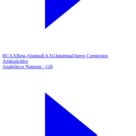
BCAA
Beta-Alanina
EAA
Glutamina
Outros Compostos
Aminoácidos
Anabólicos Naturais - GH