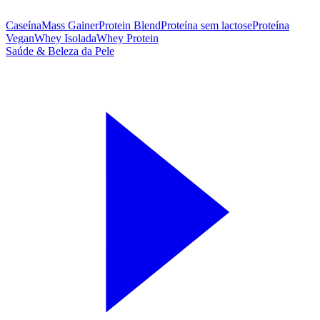
Caseína
Mass Gainer
Protein Blend
Proteína sem lactose
Proteína
Vegan
Whey Isolada
Whey Protein
Saúde & Beleza da Pele