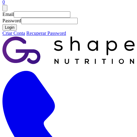
0
Email
Password
Login
Criar Conta
Recuperar Password