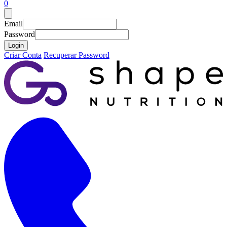
0
Email
Password
Login
Criar Conta
Recuperar Password