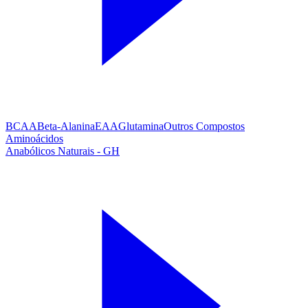
BCAA
Beta-Alanina
EAA
Glutamina
Outros Compostos
Aminoácidos
Anabólicos Naturais - GH