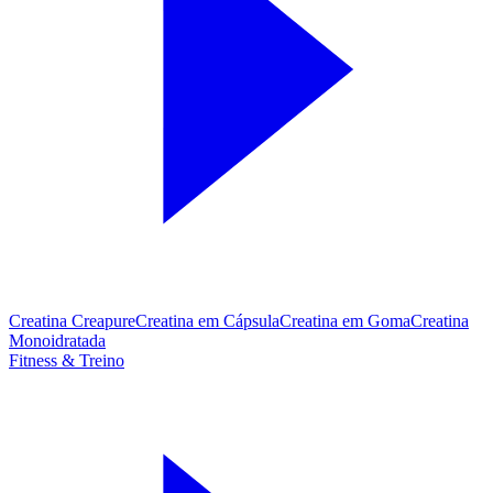
Creatina Creapure
Creatina em Cápsula
Creatina em Goma
Creatina
Monoidratada
Fitness & Treino