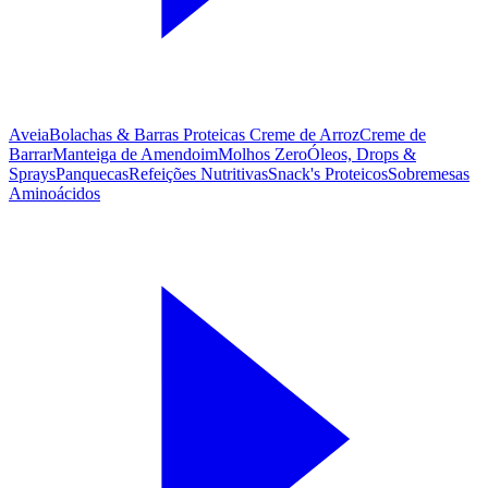
Aveia
Bolachas & Barras Proteicas
Creme de Arroz
Creme de
Barrar
Manteiga de Amendoim
Molhos Zero
Óleos, Drops &
Sprays
Panquecas
Refeições Nutritivas
Snack's Proteicos
Sobremesas
Aminoácidos