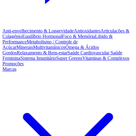
Anti-envelhecimento & Longevidade
Antioxidantes
Articulações &
Colagénio
Equilíbrio Hormonal
Foco & Memória
Libido &
Performance
Metabolismo / Controle de
Açúcar
Minerais
Multivitamínicos
Ómega & Ácidos
Gordos
Relaxamento & Bem-estar
Saúde Cardiovascular
Saúde
Feminina
Sistema Imunitário
Super Greens
Vitaminas & Complexos
Promoções
Marcas