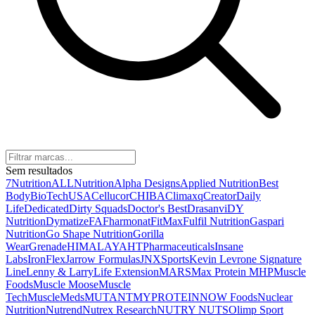
Sem resultados
7Nutrition
ALLNutrition
Alpha Designs
Applied Nutrition
Best
Body
BioTechUSA
Cellucor
CHIBA
Climaxq
Creator
Daily
Life
Dedicated
Dirty Squads
Doctor's Best
Drasanvi
DY
Nutrition
Dymatize
FA
Fharmonat
FitMax
Fulfil Nutrition
Gaspari
Nutrition
Go Shape Nutrition
Gorilla
Wear
Grenade
HIMALAYA
HTPharmaceuticals
Insane
Labs
IronFlex
Jarrow Formulas
JNXSports
Kevin Levrone Signature
Line
Lenny & Larry
Life Extension
MARS
Max Protein
MHP
Muscle
Foods
Muscle Moose
Muscle
Tech
MuscleMeds
MUTANT
MYPROTEIN
NOW Foods
Nuclear
Nutrition
Nutrend
Nutrex Research
NUTRY NUTS
Olimp Sport