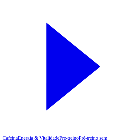
Cafeína
Energia & Vitalidade
Pré-treino
Pré‑treino sem