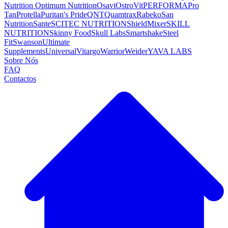
Nutrition
Optimum Nutrition
Osavi
OstroVit
PERFORMA
Pro
Tan
Protella
Puritan's Pride
QNT
Quamtrax
Rabeko
San
Nutrition
Sante
SCITEC NUTRITION
ShieldMixer
SKILL
NUTRITION
Skinny Food
Skull Labs
Smartshake
Steel
Fit
Swanson
Ultimate
Supplements
Universal
Vitargo
Warrior
Weider
YAVA LABS
Sobre Nós
FAQ
Contactos