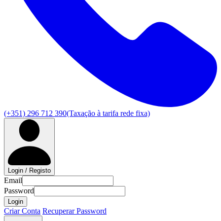
(+351) 296 712 390
(Taxação à tarifa rede fixa)
Login / Registo
Email
Password
Login
Criar Conta
Recuperar Password