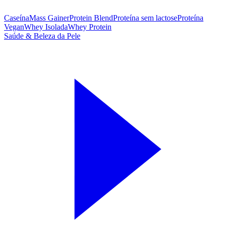
Caseína
Mass Gainer
Protein Blend
Proteína sem lactose
Proteína
Vegan
Whey Isolada
Whey Protein
Saúde & Beleza da Pele