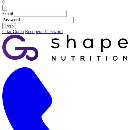
0
Email
Password
Login
Criar Conta
Recuperar Password