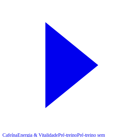
Cafeína
Energia & Vitalidade
Pré-treino
Pré‑treino sem