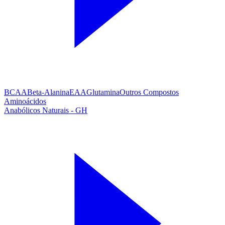
BCAA
Beta-Alanina
EAA
Glutamina
Outros Compostos
Aminoácidos
Anabólicos Naturais - GH