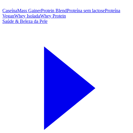
Caseína
Mass Gainer
Protein Blend
Proteína sem lactose
Proteína
Vegan
Whey Isolada
Whey Protein
Saúde & Beleza da Pele