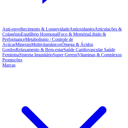
Anti-envelhecimento & Longevidade
Antioxidantes
Articulações &
Colagénio
Equilíbrio Hormonal
Foco & Memória
Libido &
Performance
Metabolismo / Controle de
Açúcar
Minerais
Multivitamínicos
Ómega & Ácidos
Gordos
Relaxamento & Bem-estar
Saúde Cardiovascular
Saúde
Feminina
Sistema Imunitário
Super Greens
Vitaminas & Complexos
Promoções
Marcas