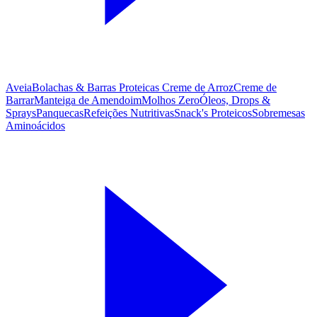
Aveia
Bolachas & Barras Proteicas
Creme de Arroz
Creme de
Barrar
Manteiga de Amendoim
Molhos Zero
Óleos, Drops &
Sprays
Panquecas
Refeições Nutritivas
Snack's Proteicos
Sobremesas
Aminoácidos