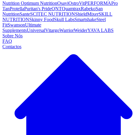
Nutrition
Optimum Nutrition
Osavi
OstroVit
PERFORMA
Pro
Tan
Protella
Puritan's Pride
QNT
Quamtrax
Rabeko
San
Nutrition
Sante
SCITEC NUTRITION
ShieldMixer
SKILL
NUTRITION
Skinny Food
Skull Labs
Smartshake
Steel
Fit
Swanson
Ultimate
Supplements
Universal
Vitargo
Warrior
Weider
YAVA LABS
Sobre Nós
FAQ
Contactos