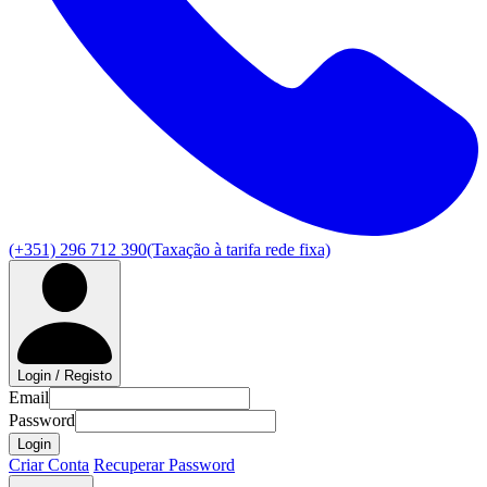
(+351) 296 712 390
(Taxação à tarifa rede fixa)
Login / Registo
Email
Password
Login
Criar Conta
Recuperar Password