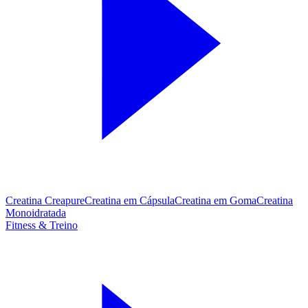
Creatina Creapure
Creatina em Cápsula
Creatina em Goma
Creatina
Monoidratada
Fitness & Treino