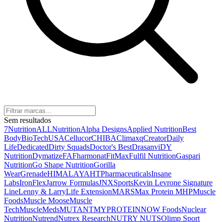
Sem resultados
7Nutrition
ALLNutrition
Alpha Designs
Applied Nutrition
Best
Body
BioTechUSA
Cellucor
CHIBA
Climaxq
Creator
Daily
Life
Dedicated
Dirty Squads
Doctor's Best
Drasanvi
DY
Nutrition
Dymatize
FA
Fharmonat
FitMax
Fulfil Nutrition
Gaspari
Nutrition
Go Shape Nutrition
Gorilla
Wear
Grenade
HIMALAYA
HTPharmaceuticals
Insane
Labs
IronFlex
Jarrow Formulas
JNXSports
Kevin Levrone Signature
Line
Lenny & Larry
Life Extension
MARS
Max Protein
MHP
Muscle
Foods
Muscle Moose
Muscle
Tech
MuscleMeds
MUTANT
MYPROTEIN
NOW Foods
Nuclear
Nutrition
Nutrend
Nutrex Research
NUTRY NUTS
Olimp Sport