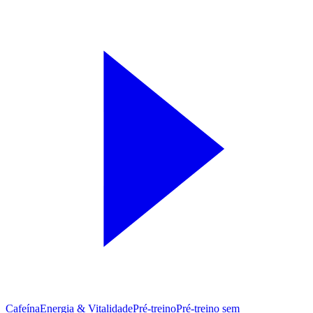
Cafeína
Energia & Vitalidade
Pré-treino
Pré‑treino sem