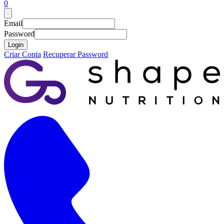
0
Email
Password
Login
Criar Conta
Recuperar Password