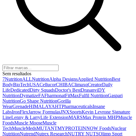
Sem resultados
7Nutrition
ALLNutrition
Alpha Designs
Applied Nutrition
Best
Body
BioTechUSA
Cellucor
CHIBA
Climaxq
Creator
Daily
Life
Dedicated
Dirty Squads
Doctor's Best
Drasanvi
DY
Nutrition
Dymatize
FA
Fharmonat
FitMax
Fulfil Nutrition
Gaspari
Nutrition
Go Shape Nutrition
Gorilla
Wear
Grenade
HIMALAYA
HTPharmaceuticals
Insane
Labs
IronFlex
Jarrow Formulas
JNXSports
Kevin Levrone Signature
Line
Lenny & Larry
Life Extension
MARS
Max Protein
MHP
Muscle
Foods
Muscle Moose
Muscle
Tech
MuscleMeds
MUTANT
MYPROTEIN
NOW Foods
Nuclear
Nutrition
Nutrend
Nutrex Research
NUTRY NUTS
Olimp Sport