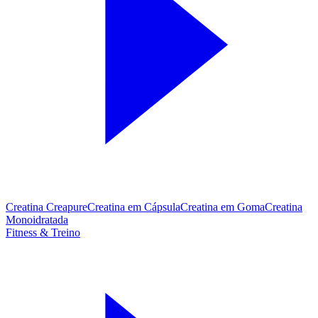
Creatina Creapure
Creatina em Cápsula
Creatina em Goma
Creatina
Monoidratada
Fitness & Treino