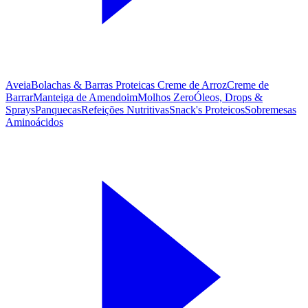
Aveia
Bolachas & Barras Proteicas
Creme de Arroz
Creme de
Barrar
Manteiga de Amendoim
Molhos Zero
Óleos, Drops &
Sprays
Panquecas
Refeições Nutritivas
Snack's Proteicos
Sobremesas
Aminoácidos