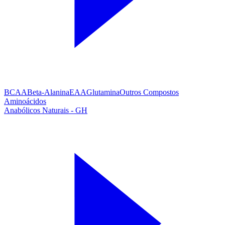
BCAA
Beta-Alanina
EAA
Glutamina
Outros Compostos
Aminoácidos
Anabólicos Naturais - GH