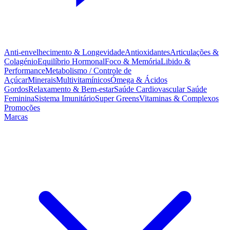
Anti-envelhecimento & Longevidade
Antioxidantes
Articulações &
Colagénio
Equilíbrio Hormonal
Foco & Memória
Libido &
Performance
Metabolismo / Controle de
Açúcar
Minerais
Multivitamínicos
Ómega & Ácidos
Gordos
Relaxamento & Bem-estar
Saúde Cardiovascular
Saúde
Feminina
Sistema Imunitário
Super Greens
Vitaminas & Complexos
Promoções
Marcas