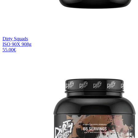
Dirty Squads
ISO 90X 908g
55.00
€