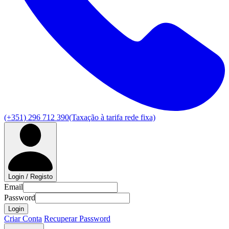
(+351) 296 712 390
(Taxação à tarifa rede fixa)
Login / Registo
Email
Password
Login
Criar Conta
Recuperar Password