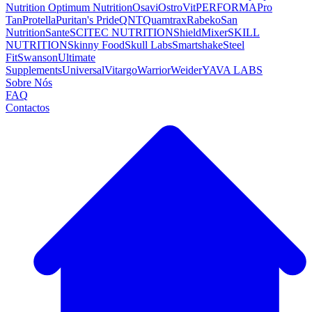
Nutrition
Optimum Nutrition
Osavi
OstroVit
PERFORMA
Pro
Tan
Protella
Puritan's Pride
QNT
Quamtrax
Rabeko
San
Nutrition
Sante
SCITEC NUTRITION
ShieldMixer
SKILL
NUTRITION
Skinny Food
Skull Labs
Smartshake
Steel
Fit
Swanson
Ultimate
Supplements
Universal
Vitargo
Warrior
Weider
YAVA LABS
Sobre Nós
FAQ
Contactos