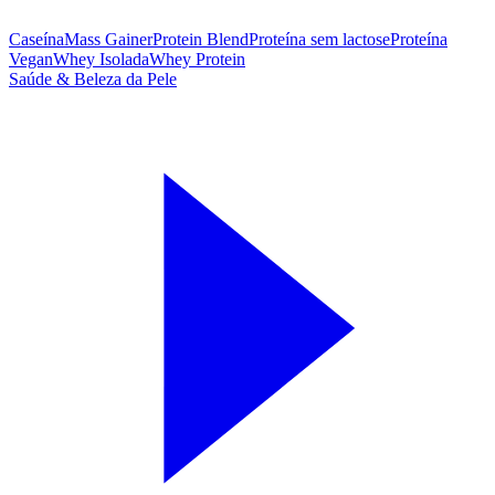
Caseína
Mass Gainer
Protein Blend
Proteína sem lactose
Proteína
Vegan
Whey Isolada
Whey Protein
Saúde & Beleza da Pele