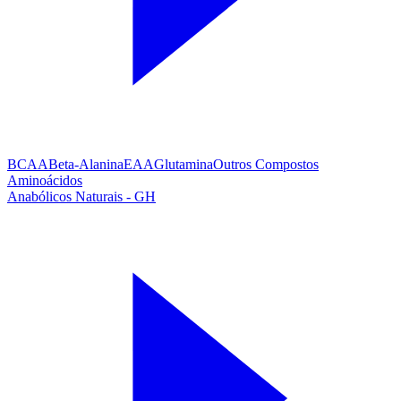
BCAA
Beta-Alanina
EAA
Glutamina
Outros Compostos
Aminoácidos
Anabólicos Naturais - GH