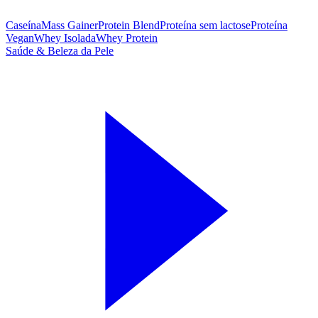
Caseína
Mass Gainer
Protein Blend
Proteína sem lactose
Proteína
Vegan
Whey Isolada
Whey Protein
Saúde & Beleza da Pele