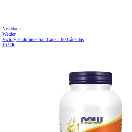
Novidade
Weider
Victory Endurance Salt Caps – 90 Cápsulas
15.90
€