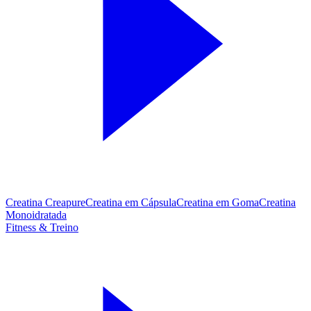
Creatina Creapure
Creatina em Cápsula
Creatina em Goma
Creatina
Monoidratada
Fitness & Treino