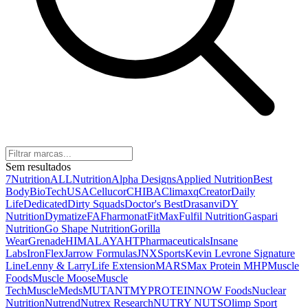
Sem resultados
7Nutrition
ALLNutrition
Alpha Designs
Applied Nutrition
Best
Body
BioTechUSA
Cellucor
CHIBA
Climaxq
Creator
Daily
Life
Dedicated
Dirty Squads
Doctor's Best
Drasanvi
DY
Nutrition
Dymatize
FA
Fharmonat
FitMax
Fulfil Nutrition
Gaspari
Nutrition
Go Shape Nutrition
Gorilla
Wear
Grenade
HIMALAYA
HTPharmaceuticals
Insane
Labs
IronFlex
Jarrow Formulas
JNXSports
Kevin Levrone Signature
Line
Lenny & Larry
Life Extension
MARS
Max Protein
MHP
Muscle
Foods
Muscle Moose
Muscle
Tech
MuscleMeds
MUTANT
MYPROTEIN
NOW Foods
Nuclear
Nutrition
Nutrend
Nutrex Research
NUTRY NUTS
Olimp Sport