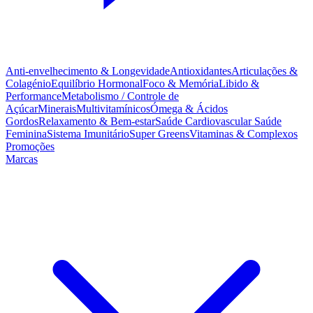
Anti-envelhecimento & Longevidade
Antioxidantes
Articulações &
Colagénio
Equilíbrio Hormonal
Foco & Memória
Libido &
Performance
Metabolismo / Controle de
Açúcar
Minerais
Multivitamínicos
Ómega & Ácidos
Gordos
Relaxamento & Bem-estar
Saúde Cardiovascular
Saúde
Feminina
Sistema Imunitário
Super Greens
Vitaminas & Complexos
Promoções
Marcas