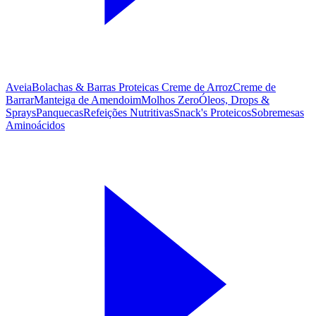
Aveia
Bolachas & Barras Proteicas
Creme de Arroz
Creme de
Barrar
Manteiga de Amendoim
Molhos Zero
Óleos, Drops &
Sprays
Panquecas
Refeições Nutritivas
Snack's Proteicos
Sobremesas
Aminoácidos