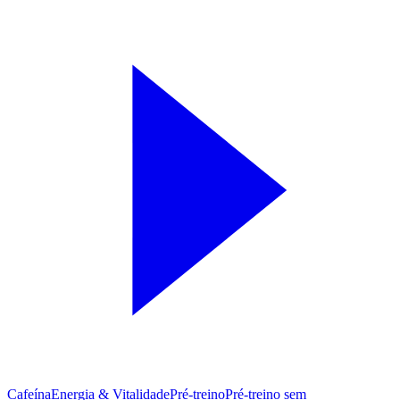
Cafeína
Energia & Vitalidade
Pré-treino
Pré‑treino sem