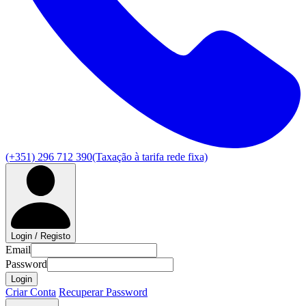
(+351) 296 712 390
(Taxação à tarifa rede fixa)
Login / Registo
Email
Password
Login
Criar Conta
Recuperar Password