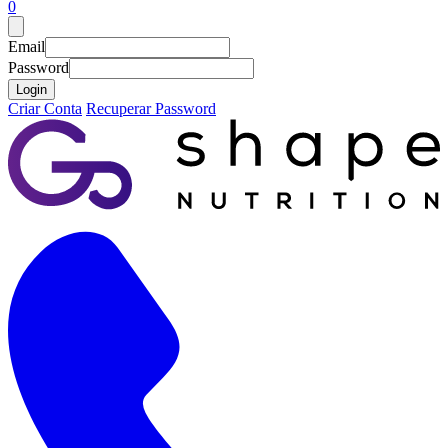
0
Email
Password
Login
Criar Conta
Recuperar Password