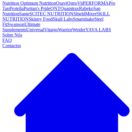
Nutrition
Optimum Nutrition
Osavi
OstroVit
PERFORMA
Pro
Tan
Protella
Puritan's Pride
QNT
Quamtrax
Rabeko
San
Nutrition
Sante
SCITEC NUTRITION
ShieldMixer
SKILL
NUTRITION
Skinny Food
Skull Labs
Smartshake
Steel
Fit
Swanson
Ultimate
Supplements
Universal
Vitargo
Warrior
Weider
YAVA LABS
Sobre Nós
FAQ
Contactos