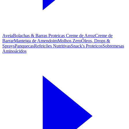
Aveia
Bolachas & Barras Proteicas
Creme de Arroz
Creme de
Barrar
Manteiga de Amendoim
Molhos Zero
Óleos, Drops &
Sprays
Panquecas
Refeições Nutritivas
Snack's Proteicos
Sobremesas
Aminoácidos