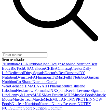
Sem resultados
7Nutrition
ALLNutrition
Alpha Designs
Applied Nutrition
Best
Body
BioTechUSA
Cellucor
CHIBA
Climaxq
Creator
Daily
Life
Dedicated
Dirty Squads
Doctor's Best
Drasanvi
DY
Nutrition
Dymatize
FA
Fharmonat
FitMax
Fulfil Nutrition
Gaspari
Nutrition
Go Shape Nutrition
Gorilla
Wear
Grenade
HIMALAYA
HTPharmaceuticals
Insane
Labs
IronFlex
Jarrow Formulas
JNXSports
Kevin Levrone Signature
Line
Lenny & Larry
MARS
Max Protein
MHP
Muscle Foods
Muscle
Moose
Muscle Tech
MuscleMeds
MUTANT
MYPROTEIN
NOW
Foods
Nuclear Nutrition
Nutrend
Nutrex Research
NUTRY
NUTS
Olimp Sport Nutrition
Optimum