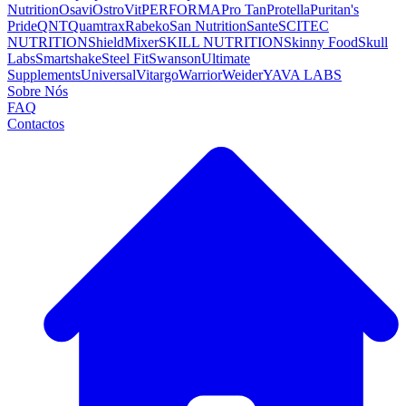
Nutrition
Osavi
OstroVit
PERFORMA
Pro Tan
Protella
Puritan's
Pride
QNT
Quamtrax
Rabeko
San Nutrition
Sante
SCITEC
NUTRITION
ShieldMixer
SKILL NUTRITION
Skinny Food
Skull
Labs
Smartshake
Steel Fit
Swanson
Ultimate
Supplements
Universal
Vitargo
Warrior
Weider
YAVA LABS
Sobre Nós
FAQ
Contactos