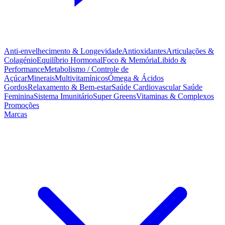
Anti-envelhecimento & Longevidade
Antioxidantes
Articulações &
Colagénio
Equilíbrio Hormonal
Foco & Memória
Libido &
Performance
Metabolismo / Controle de
Açúcar
Minerais
Multivitamínicos
Ómega & Ácidos
Gordos
Relaxamento & Bem-estar
Saúde Cardiovascular
Saúde
Feminina
Sistema Imunitário
Super Greens
Vitaminas & Complexos
Promoções
Marcas