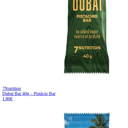
7Nutrition
Dubai Bar 40g – Pistácio Bar
1.80
€