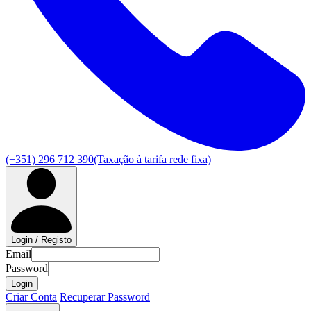
(+351) 296 712 390
(Taxação à tarifa rede fixa)
Login / Registo
Email
Password
Login
Criar Conta
Recuperar Password