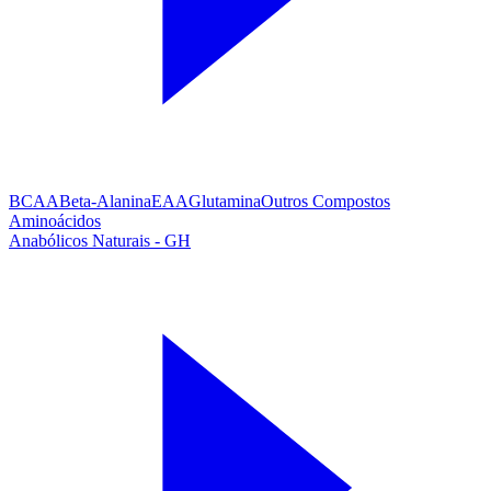
BCAA
Beta-Alanina
EAA
Glutamina
Outros Compostos
Aminoácidos
Anabólicos Naturais - GH