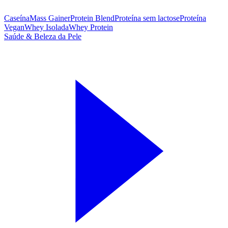
Caseína
Mass Gainer
Protein Blend
Proteína sem lactose
Proteína
Vegan
Whey Isolada
Whey Protein
Saúde & Beleza da Pele