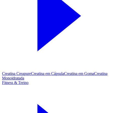
Creatina Creapure
Creatina em Cápsula
Creatina em Goma
Creatina
Monoidratada
Fitness & Treino