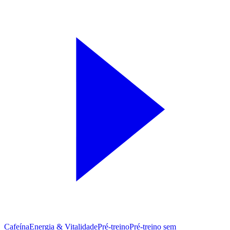
Cafeína
Energia & Vitalidade
Pré-treino
Pré‑treino sem