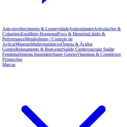
Anti-envelhecimento & Longevidade
Antioxidantes
Articulações &
Colagénio
Equilíbrio Hormonal
Foco & Memória
Libido &
Performance
Metabolismo / Controle de
Açúcar
Minerais
Multivitamínicos
Ómega & Ácidos
Gordos
Relaxamento & Bem-estar
Saúde Cardiovascular
Saúde
Feminina
Sistema Imunitário
Super Greens
Vitaminas & Complexos
Promoções
Marcas