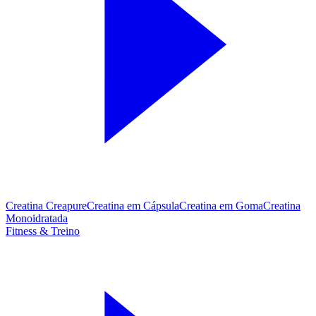
Creatina Creapure
Creatina em Cápsula
Creatina em Goma
Creatina
Monoidratada
Fitness & Treino