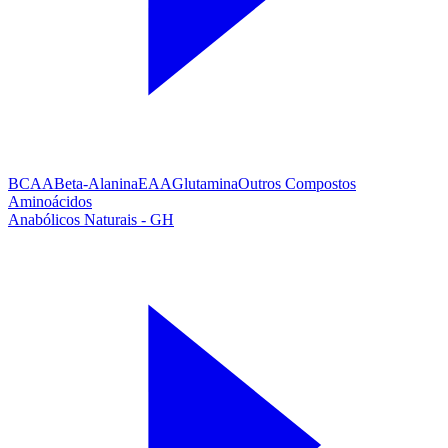
BCAA
Beta-Alanina
EAA
Glutamina
Outros Compostos
Aminoácidos
Anabólicos Naturais - GH