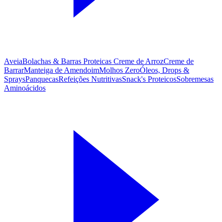
Aveia
Bolachas & Barras Proteicas
Creme de Arroz
Creme de
Barrar
Manteiga de Amendoim
Molhos Zero
Óleos, Drops &
Sprays
Panquecas
Refeições Nutritivas
Snack's Proteicos
Sobremesas
Aminoácidos