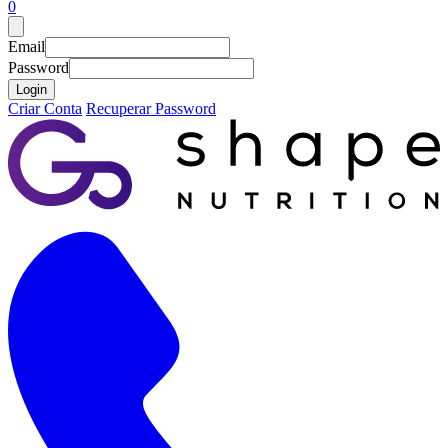
0
Email
Password
Login
Criar Conta
Recuperar Password