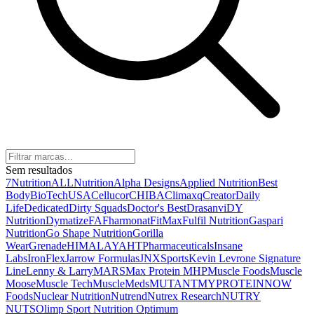
Sem resultados
7Nutrition
ALLNutrition
Alpha Designs
Applied Nutrition
Best
Body
BioTechUSA
Cellucor
CHIBA
Climaxq
Creator
Daily
Life
Dedicated
Dirty Squads
Doctor's Best
Drasanvi
DY
Nutrition
Dymatize
FA
Fharmonat
FitMax
Fulfil Nutrition
Gaspari
Nutrition
Go Shape Nutrition
Gorilla
Wear
Grenade
HIMALAYA
HTPharmaceuticals
Insane
Labs
IronFlex
Jarrow Formulas
JNXSports
Kevin Levrone Signature
Line
Lenny & Larry
MARS
Max Protein
MHP
Muscle Foods
Muscle
Moose
Muscle Tech
MuscleMeds
MUTANT
MYPROTEIN
NOW
Foods
Nuclear Nutrition
Nutrend
Nutrex Research
NUTRY
NUTS
Olimp Sport Nutrition
Optimum