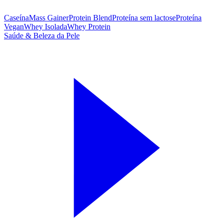
Caseína
Mass Gainer
Protein Blend
Proteína sem lactose
Proteína
Vegan
Whey Isolada
Whey Protein
Saúde & Beleza da Pele