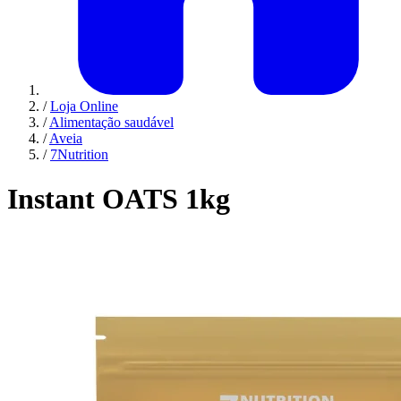
/
Loja Online
/
Alimentação saudável
/
Aveia
/
7Nutrition
Instant OATS 1kg