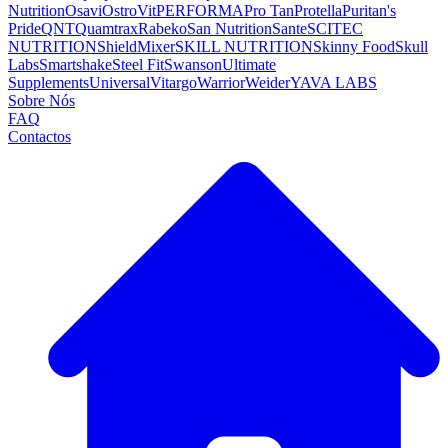
Nutrition
Osavi
OstroVit
PERFORMA
Pro Tan
Protella
Puritan's
Pride
QNT
Quamtrax
Rabeko
San Nutrition
Sante
SCITEC
NUTRITION
ShieldMixer
SKILL NUTRITION
Skinny Food
Skull
Labs
Smartshake
Steel Fit
Swanson
Ultimate
Supplements
Universal
Vitargo
Warrior
Weider
YAVA LABS
Sobre Nós
FAQ
Contactos