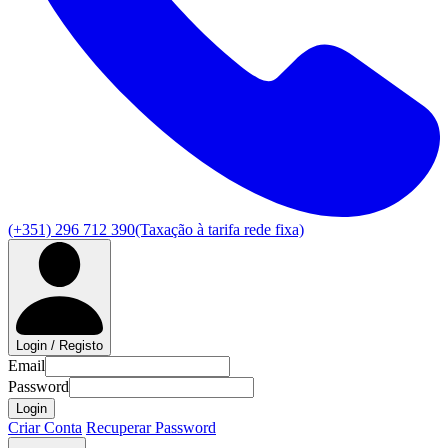
(+351) 296 712 390
(Taxação à tarifa rede fixa)
Login / Registo
Email
Password
Login
Criar Conta
Recuperar Password