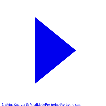
Cafeína
Energia & Vitalidade
Pré-treino
Pré‑treino sem