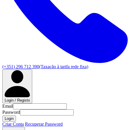
(+351) 296 712 390
(Taxação à tarifa rede fixa)
Login / Registo
Email
Password
Login
Criar Conta
Recuperar Password