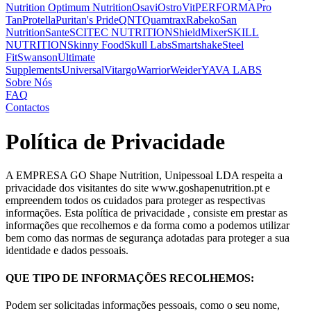
Nutrition
Optimum Nutrition
Osavi
OstroVit
PERFORMA
Pro
Tan
Protella
Puritan's Pride
QNT
Quamtrax
Rabeko
San
Nutrition
Sante
SCITEC NUTRITION
ShieldMixer
SKILL
NUTRITION
Skinny Food
Skull Labs
Smartshake
Steel
Fit
Swanson
Ultimate
Supplements
Universal
Vitargo
Warrior
Weider
YAVA LABS
Sobre Nós
FAQ
Contactos
Política de Privacidade
A EMPRESA GO Shape Nutrition, Unipessoal LDA respeita a
privacidade dos visitantes do site www.goshapenutrition.pt e
empreendem todos os cuidados para proteger as respectivas
informações. Esta política de privacidade , consiste em prestar as
informações que recolhemos e da forma como a podemos utilizar
bem como das normas de segurança adotadas para proteger a sua
identidade e dados pessoais.
QUE TIPO DE INFORMAÇÕES RECOLHEMOS:
Podem ser solicitadas informações pessoais, como o seu nome,