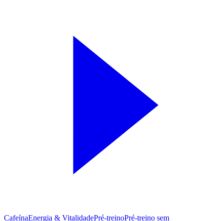
Cafeína
Energia & Vitalidade
Pré-treino
Pré‑treino sem