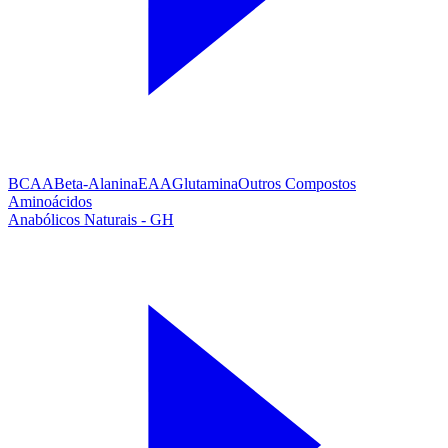
BCAA
Beta-Alanina
EAA
Glutamina
Outros Compostos
Aminoácidos
Anabólicos Naturais - GH