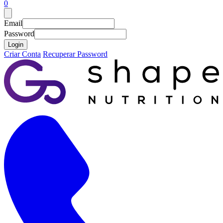
0
Email
Password
Login
Criar Conta
Recuperar Password