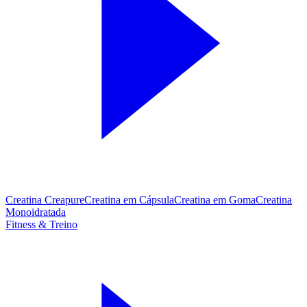
Creatina Creapure
Creatina em Cápsula
Creatina em Goma
Creatina
Monoidratada
Fitness & Treino