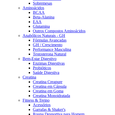
Sobremesas
Aminoácidos
BCAA
Beta-Alanina
EAA
Glutamina
Outros Compostos Aminoácidos
Anabólicos Naturais - GH
Fórmulas Avançadas
GH / Crescimento
Performance Masculina
Testosterona Natural
Bem-Estar Digestivo
Enzimas Digestivas
Probióticos
Saúde Digestiva
Creatina
Creatina Creapure
Creatina em Cápsula
Creatina em Goma
Creatina Monoidratada
Fitness & Treino
Acessórios
Garrafas & Shaker's
Roupa Desportiva para Homem