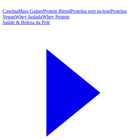
Caseína
Mass Gainer
Protein Blend
Proteína sem lactose
Proteína
Vegan
Whey Isolada
Whey Protein
Saúde & Beleza da Pele