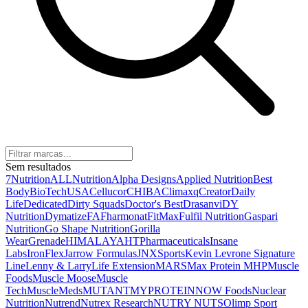
Sem resultados
7Nutrition
ALLNutrition
Alpha Designs
Applied Nutrition
Best
Body
BioTechUSA
Cellucor
CHIBA
Climaxq
Creator
Daily
Life
Dedicated
Dirty Squads
Doctor's Best
Drasanvi
DY
Nutrition
Dymatize
FA
Fharmonat
FitMax
Fulfil Nutrition
Gaspari
Nutrition
Go Shape Nutrition
Gorilla
Wear
Grenade
HIMALAYA
HTPharmaceuticals
Insane
Labs
IronFlex
Jarrow Formulas
JNXSports
Kevin Levrone Signature
Line
Lenny & Larry
Life Extension
MARS
Max Protein
MHP
Muscle
Foods
Muscle Moose
Muscle
Tech
MuscleMeds
MUTANT
MYPROTEIN
NOW Foods
Nuclear
Nutrition
Nutrend
Nutrex Research
NUTRY NUTS
Olimp Sport