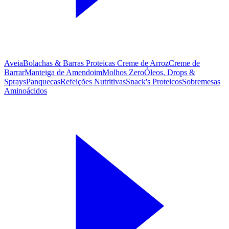
Aveia
Bolachas & Barras Proteicas
Creme de Arroz
Creme de
Barrar
Manteiga de Amendoim
Molhos Zero
Óleos, Drops &
Sprays
Panquecas
Refeições Nutritivas
Snack's Proteicos
Sobremesas
Aminoácidos