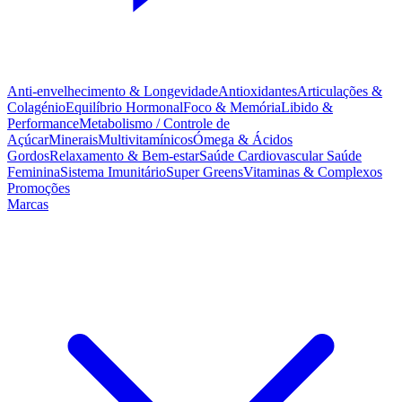
Anti-envelhecimento & Longevidade
Antioxidantes
Articulações &
Colagénio
Equilíbrio Hormonal
Foco & Memória
Libido &
Performance
Metabolismo / Controle de
Açúcar
Minerais
Multivitamínicos
Ómega & Ácidos
Gordos
Relaxamento & Bem-estar
Saúde Cardiovascular
Saúde
Feminina
Sistema Imunitário
Super Greens
Vitaminas & Complexos
Promoções
Marcas