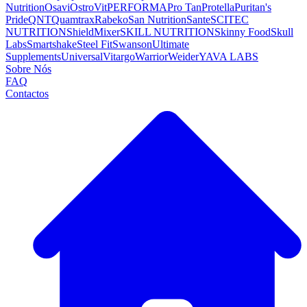
Nutrition
Osavi
OstroVit
PERFORMA
Pro Tan
Protella
Puritan's
Pride
QNT
Quamtrax
Rabeko
San Nutrition
Sante
SCITEC
NUTRITION
ShieldMixer
SKILL NUTRITION
Skinny Food
Skull
Labs
Smartshake
Steel Fit
Swanson
Ultimate
Supplements
Universal
Vitargo
Warrior
Weider
YAVA LABS
Sobre Nós
FAQ
Contactos