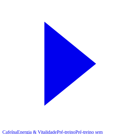
Cafeína
Energia & Vitalidade
Pré-treino
Pré‑treino sem