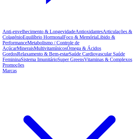
Anti-envelhecimento & Longevidade
Antioxidantes
Articulações &
Colagénio
Equilíbrio Hormonal
Foco & Memória
Libido &
Performance
Metabolismo / Controle de
Açúcar
Minerais
Multivitamínicos
Ómega & Ácidos
Gordos
Relaxamento & Bem-estar
Saúde Cardiovascular
Saúde
Feminina
Sistema Imunitário
Super Greens
Vitaminas & Complexos
Promoções
Marcas