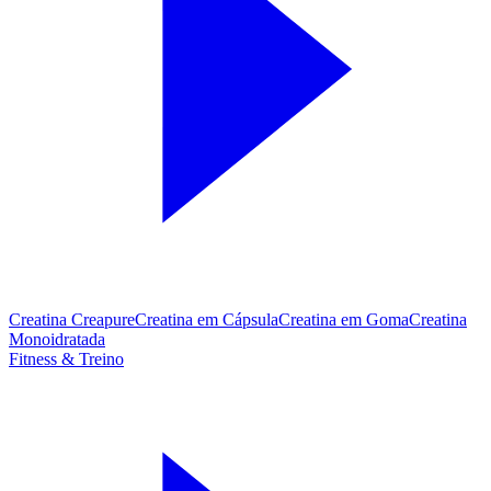
Creatina Creapure
Creatina em Cápsula
Creatina em Goma
Creatina
Monoidratada
Fitness & Treino