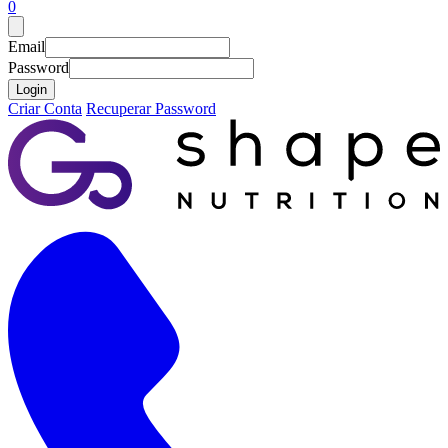
0
Email
Password
Login
Criar Conta
Recuperar Password