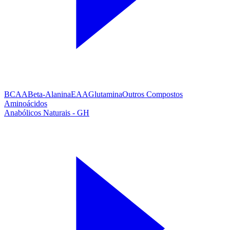
BCAA
Beta-Alanina
EAA
Glutamina
Outros Compostos
Aminoácidos
Anabólicos Naturais - GH