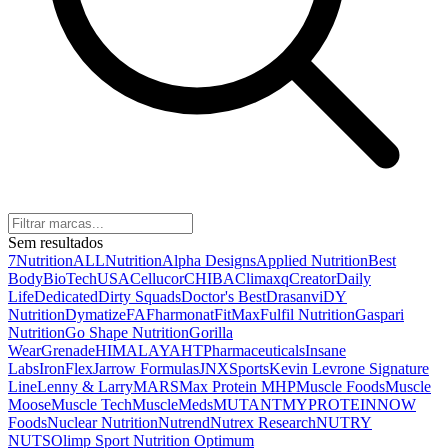
Sem resultados
7Nutrition
ALLNutrition
Alpha Designs
Applied Nutrition
Best
Body
BioTechUSA
Cellucor
CHIBA
Climaxq
Creator
Daily
Life
Dedicated
Dirty Squads
Doctor's Best
Drasanvi
DY
Nutrition
Dymatize
FA
Fharmonat
FitMax
Fulfil Nutrition
Gaspari
Nutrition
Go Shape Nutrition
Gorilla
Wear
Grenade
HIMALAYA
HTPharmaceuticals
Insane
Labs
IronFlex
Jarrow Formulas
JNXSports
Kevin Levrone Signature
Line
Lenny & Larry
MARS
Max Protein
MHP
Muscle Foods
Muscle
Moose
Muscle Tech
MuscleMeds
MUTANT
MYPROTEIN
NOW
Foods
Nuclear Nutrition
Nutrend
Nutrex Research
NUTRY
NUTS
Olimp Sport Nutrition
Optimum