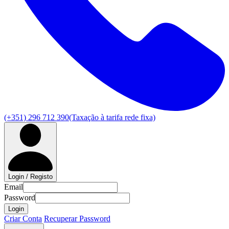
(+351) 296 712 390
(Taxação à tarifa rede fixa)
Login / Registo
Email
Password
Login
Criar Conta
Recuperar Password