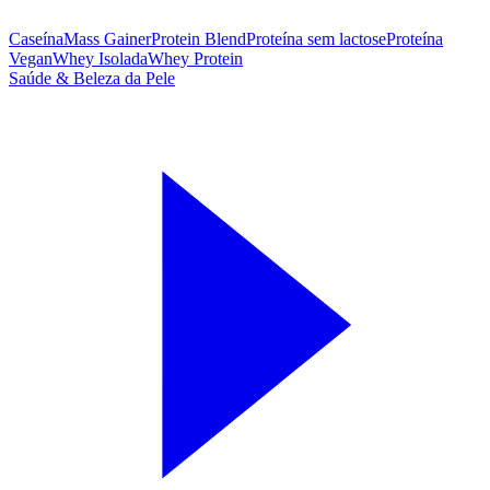
Caseína
Mass Gainer
Protein Blend
Proteína sem lactose
Proteína
Vegan
Whey Isolada
Whey Protein
Saúde & Beleza da Pele