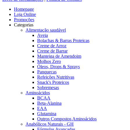
Homepage
Loja Online
Promoções
Categorias
Alimentação saudável
Aveia
Bolachas & Barras Proteicas
Creme de Arroz
Creme de Barrar
Manteiga de Amendoim
Molhos Zero
Óleos, Drops & Sprays
Panquecas
Refeições Nutritivas
Snack's Proteicos
Sobremesas
Aminoácidos
BCAA
Beta-Alanina
EAA
Glutamina
Outros Compostos Aminoácidos
Anabólicos Naturais - GH
Fórmulas Avançadas