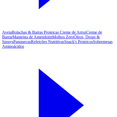
Aveia
Bolachas & Barras Proteicas
Creme de Arroz
Creme de
Barrar
Manteiga de Amendoim
Molhos Zero
Óleos, Drops &
Sprays
Panquecas
Refeições Nutritivas
Snack's Proteicos
Sobremesas
Aminoácidos