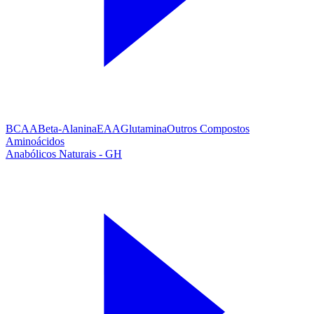
BCAA
Beta-Alanina
EAA
Glutamina
Outros Compostos
Aminoácidos
Anabólicos Naturais - GH