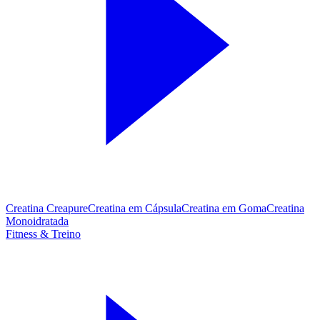
Creatina Creapure
Creatina em Cápsula
Creatina em Goma
Creatina
Monoidratada
Fitness & Treino