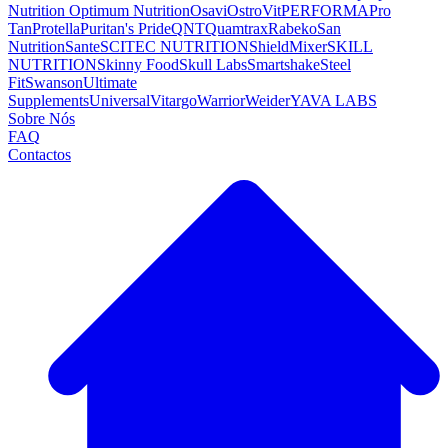
Nutrition
Optimum Nutrition
Osavi
OstroVit
PERFORMA
Pro
Tan
Protella
Puritan's Pride
QNT
Quamtrax
Rabeko
San
Nutrition
Sante
SCITEC NUTRITION
ShieldMixer
SKILL
NUTRITION
Skinny Food
Skull Labs
Smartshake
Steel
Fit
Swanson
Ultimate
Supplements
Universal
Vitargo
Warrior
Weider
YAVA LABS
Sobre Nós
FAQ
Contactos