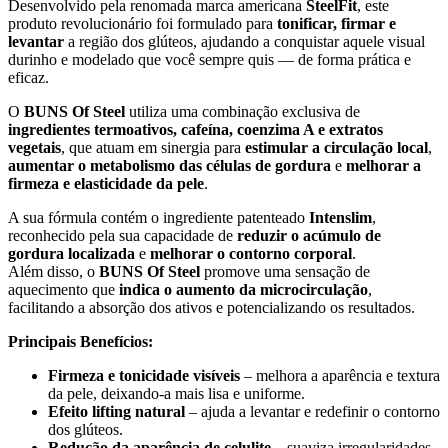
Desenvolvido pela renomada marca americana
SteelFit
, este
produto revolucionário foi formulado para
tonificar, firmar e
levantar
a região dos glúteos, ajudando a conquistar aquele visual
durinho e modelado que você sempre quis — de forma prática e
eficaz.
O
BUNS Of Steel
utiliza uma combinação exclusiva de
ingredientes termoativos, cafeína, coenzima A e extratos
vegetais
, que atuam em sinergia para
estimular a circulação local
,
aumentar o metabolismo das células de gordura
e
melhorar a
firmeza e elasticidade da pele
.
A sua fórmula contém o ingrediente patenteado
Intenslim
,
reconhecido pela sua capacidade de
reduzir o acúmulo de
gordura localizada
e
melhorar o contorno corporal
.
Além disso, o
BUNS Of Steel
promove uma sensação de
aquecimento que
indica o aumento da microcirculação
,
facilitando a absorção dos ativos e potencializando os resultados.
Principais Benefícios:
Firmeza e tonicidade visíveis
– melhora a aparência e textura
da pele, deixando-a mais lisa e uniforme.
Efeito lifting natural
– ajuda a levantar e redefinir o contorno
dos glúteos.
Redução da aparência de celulite
– suaviza irregularidades