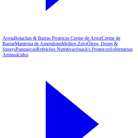
Aveia
Bolachas & Barras Proteicas
Creme de Arroz
Creme de
Barrar
Manteiga de Amendoim
Molhos Zero
Óleos, Drops &
Sprays
Panquecas
Refeições Nutritivas
Snack's Proteicos
Sobremesas
Aminoácidos