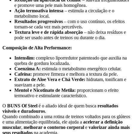
e promove uma pele mais homogênea.
Ação termoativa intensa
– estimula a circulação e o
metabolismo local.
Resultados progressivos
– com o uso contínuo, os efeitos
tornam-se cada vez mais percetíveis.
Textura leve e de rápida absorção
– não deixa resíduos e
pode ser usado antes de treinos ou durante o dia.
Composição de Alta Performance:
Intenslim:
complexo liporredutor patenteado que auxilia na
quebra de gordura localizada.
Coenzima A:
estimula o metabolismo energético celular.
Cafeína:
promove firmeza e melhora a textura da pele.
Extrato de Aloe Vera e Chá Verde:
hidratam, tonificam e
suavizam a pele.
Mentol e Nicotinato de Metila:
proporcionam o efeito
termoativo e estimulante característico.
O
BUNS Of Steel
é o aliado ideal de quem busca
resultados
visíveis e duradouros
.
Quando combinado a uma rotina de treinos voltados para os glúteos
e uma alimentação equilibrada, ele ajuda a
acelerar a definição
muscular
,
melhorar o contorno corporal
e
valorizar ainda mais
seus resultados
na academia.