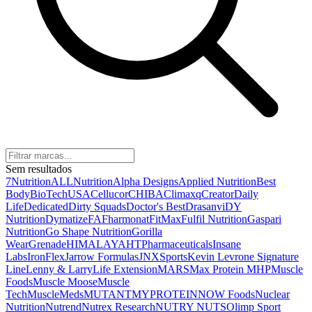
Sem resultados
7Nutrition
ALLNutrition
Alpha Designs
Applied Nutrition
Best
Body
BioTechUSA
Cellucor
CHIBA
Climaxq
Creator
Daily
Life
Dedicated
Dirty Squads
Doctor's Best
Drasanvi
DY
Nutrition
Dymatize
FA
Fharmonat
FitMax
Fulfil Nutrition
Gaspari
Nutrition
Go Shape Nutrition
Gorilla
Wear
Grenade
HIMALAYA
HTPharmaceuticals
Insane
Labs
IronFlex
Jarrow Formulas
JNXSports
Kevin Levrone Signature
Line
Lenny & Larry
Life Extension
MARS
Max Protein
MHP
Muscle
Foods
Muscle Moose
Muscle
Tech
MuscleMeds
MUTANT
MYPROTEIN
NOW Foods
Nuclear
Nutrition
Nutrend
Nutrex Research
NUTRY NUTS
Olimp Sport