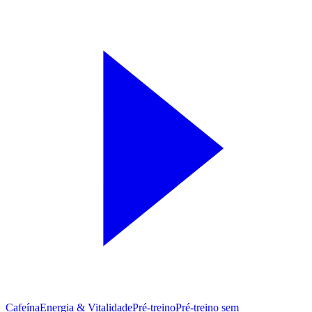
Cafeína
Energia & Vitalidade
Pré-treino
Pré‑treino sem