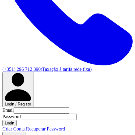
(+351) 296 712 390
(Taxação à tarifa rede fixa)
Login / Registo
Email
Password
Login
Criar Conta
Recuperar Password