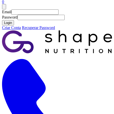
0
Email
Password
Login
Criar Conta
Recuperar Password