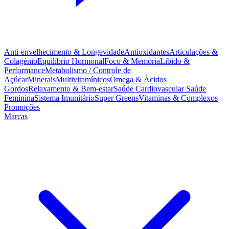
Anti-envelhecimento & Longevidade
Antioxidantes
Articulações &
Colagénio
Equilíbrio Hormonal
Foco & Memória
Libido &
Performance
Metabolismo / Controle de
Açúcar
Minerais
Multivitamínicos
Ómega & Ácidos
Gordos
Relaxamento & Bem-estar
Saúde Cardiovascular
Saúde
Feminina
Sistema Imunitário
Super Greens
Vitaminas & Complexos
Promoções
Marcas