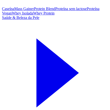
Caseína
Mass Gainer
Protein Blend
Proteína sem lactose
Proteína
Vegan
Whey Isolada
Whey Protein
Saúde & Beleza da Pele