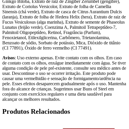
Ginkgo Biloba, Extrato de raiz de Zingiber Zerumbet (gengibre),
Extrato de Coriolus Versicolor, Extrato de folha de Camellia
Sinensis (chá verde), Extrato de casca de Citrus Aurantium Dulcis
(laranja), Extrato de folha de Hedera Helix (hera), Extrato de raiz de
Fucus Vesiculosus (alga marinha), Extrato de semente de Phaseolus
Lunatus (feijão verde), Coenzima A, Palmitoil Tetrapeptídeo-7,
Palmitoil Oligopeptídeo, Retinol, Fragrância (Parfum),
Fenoxietanol, Etilexilglicerina, Carbômero, Trietanolamina,
Benzoato de sódio, Sorbato de potássio, Mica, Dióxido de titânio
(CI 77891), Óxido de ferro vermelho (CI 77491).
Avisos
: Uso externo apenas. Evite contato com os olhos. Em caso
de contato com os olhos, enxágue imediatamente com água. Se tiver
alguma condição de pele pré-existente, consulte seu médico antes de
usar. Descontinue o uso se ocorrer irritação. Este produto pode
causar uma vermelhidão e sensação de formigamento/ardência na
pele. Esses efeitos desaparecem gradualmente após o uso. Mantenha
fora do alcance de crianças. Sugerimos usar Buns of Steel em
conjunto com exercícios regulares e uma dieta saudável para
alcançar os melhores resultados.
Produtos Relacionados