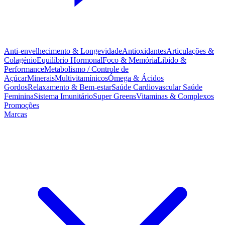
Anti-envelhecimento & Longevidade
Antioxidantes
Articulações &
Colagénio
Equilíbrio Hormonal
Foco & Memória
Libido &
Performance
Metabolismo / Controle de
Açúcar
Minerais
Multivitamínicos
Ómega & Ácidos
Gordos
Relaxamento & Bem-estar
Saúde Cardiovascular
Saúde
Feminina
Sistema Imunitário
Super Greens
Vitaminas & Complexos
Promoções
Marcas