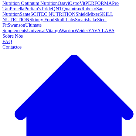
Nutrition
Optimum Nutrition
Osavi
OstroVit
PERFORMA
Pro
Tan
Protella
Puritan's Pride
QNT
Quamtrax
Rabeko
San
Nutrition
Sante
SCITEC NUTRITION
ShieldMixer
SKILL
NUTRITION
Skinny Food
Skull Labs
Smartshake
Steel
Fit
Swanson
Ultimate
Supplements
Universal
Vitargo
Warrior
Weider
YAVA LABS
Sobre Nós
FAQ
Contactos