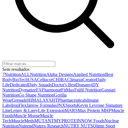
Sem resultados
7Nutrition
ALLNutrition
Alpha Designs
Applied Nutrition
Best
Body
BioTechUSA
Cellucor
CHIBA
Climaxq
Creator
Daily
Life
Dedicated
Dirty Squads
Doctor's Best
Drasanvi
DY
Nutrition
Dymatize
FA
Fharmonat
FitMax
Fulfil Nutrition
Gaspari
Nutrition
Go Shape Nutrition
Gorilla
Wear
Grenade
HIMALAYA
HTPharmaceuticals
Insane
Labs
IronFlex
Jarrow Formulas
JNXSports
Kevin Levrone Signature
Line
Lenny & Larry
Life Extension
MARS
Max Protein
MHP
Muscle
Foods
Muscle Moose
Muscle
Tech
MuscleMeds
MUTANT
MYPROTEIN
NOW Foods
Nuclear
Nutrition
Nutrend
Nutrex Research
NUTRY NUTS
Olimp Sport