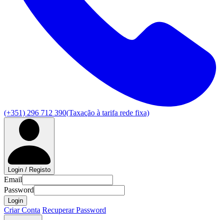
(+351) 296 712 390
(Taxação à tarifa rede fixa)
Login / Registo
Email
Password
Login
Criar Conta
Recuperar Password