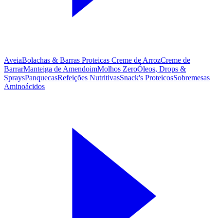
Aveia
Bolachas & Barras Proteicas
Creme de Arroz
Creme de
Barrar
Manteiga de Amendoim
Molhos Zero
Óleos, Drops &
Sprays
Panquecas
Refeições Nutritivas
Snack's Proteicos
Sobremesas
Aminoácidos