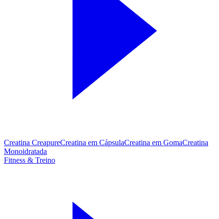
Creatina Creapure
Creatina em Cápsula
Creatina em Goma
Creatina
Monoidratada
Fitness & Treino