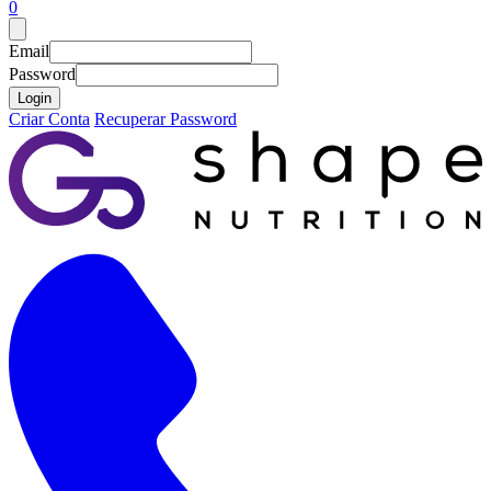
0
Email
Password
Login
Criar Conta
Recuperar Password