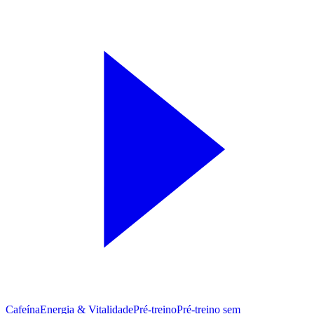
Cafeína
Energia & Vitalidade
Pré-treino
Pré‑treino sem