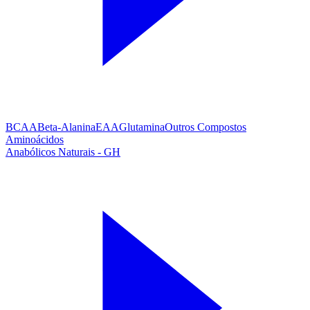
BCAA
Beta-Alanina
EAA
Glutamina
Outros Compostos
Aminoácidos
Anabólicos Naturais - GH