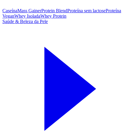
Caseína
Mass Gainer
Protein Blend
Proteína sem lactose
Proteína
Vegan
Whey Isolada
Whey Protein
Saúde & Beleza da Pele