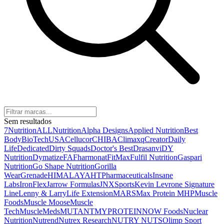
Sem resultados
7Nutrition
ALLNutrition
Alpha Designs
Applied Nutrition
Best
Body
BioTechUSA
Cellucor
CHIBA
Climaxq
Creator
Daily
Life
Dedicated
Dirty Squads
Doctor's Best
Drasanvi
DY
Nutrition
Dymatize
FA
Fharmonat
FitMax
Fulfil Nutrition
Gaspari
Nutrition
Go Shape Nutrition
Gorilla
Wear
Grenade
HIMALAYA
HTPharmaceuticals
Insane
Labs
IronFlex
Jarrow Formulas
JNXSports
Kevin Levrone Signature
Line
Lenny & Larry
Life Extension
MARS
Max Protein
MHP
Muscle
Foods
Muscle Moose
Muscle
Tech
MuscleMeds
MUTANT
MYPROTEIN
NOW Foods
Nuclear
Nutrition
Nutrend
Nutrex Research
NUTRY NUTS
Olimp Sport