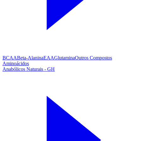
BCAA
Beta-Alanina
EAA
Glutamina
Outros Compostos
Aminoácidos
Anabólicos Naturais - GH