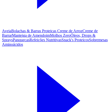
Aveia
Bolachas & Barras Proteicas
Creme de Arroz
Creme de
Barrar
Manteiga de Amendoim
Molhos Zero
Óleos, Drops &
Sprays
Panquecas
Refeições Nutritivas
Snack's Proteicos
Sobremesas
Aminoácidos