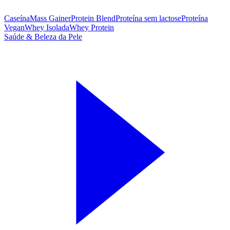
Caseína
Mass Gainer
Protein Blend
Proteína sem lactose
Proteína
Vegan
Whey Isolada
Whey Protein
Saúde & Beleza da Pele