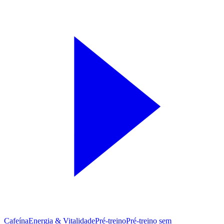
Cafeína
Energia & Vitalidade
Pré-treino
Pré‑treino sem