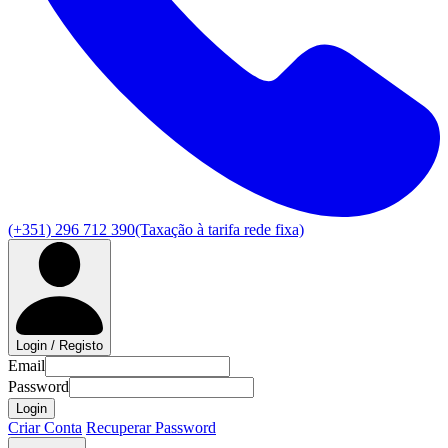
(+351) 296 712 390
(Taxação à tarifa rede fixa)
Login / Registo
Email
Password
Login
Criar Conta
Recuperar Password