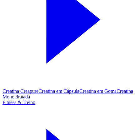
Creatina Creapure
Creatina em Cápsula
Creatina em Goma
Creatina
Monoidratada
Fitness & Treino