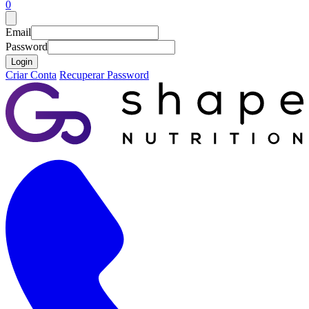
0
Email
Password
Login
Criar Conta
Recuperar Password