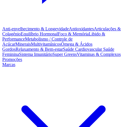
Anti-envelhecimento & Longevidade
Antioxidantes
Articulações &
Colagénio
Equilíbrio Hormonal
Foco & Memória
Libido &
Performance
Metabolismo / Controle de
Açúcar
Minerais
Multivitamínicos
Ómega & Ácidos
Gordos
Relaxamento & Bem-estar
Saúde Cardiovascular
Saúde
Feminina
Sistema Imunitário
Super Greens
Vitaminas & Complexos
Promoções
Marcas