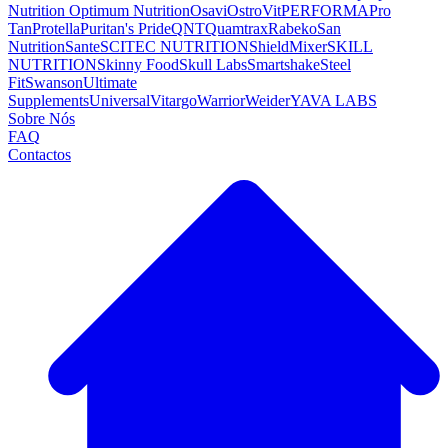
Nutrition
Optimum Nutrition
Osavi
OstroVit
PERFORMA
Pro
Tan
Protella
Puritan's Pride
QNT
Quamtrax
Rabeko
San
Nutrition
Sante
SCITEC NUTRITION
ShieldMixer
SKILL
NUTRITION
Skinny Food
Skull Labs
Smartshake
Steel
Fit
Swanson
Ultimate
Supplements
Universal
Vitargo
Warrior
Weider
YAVA LABS
Sobre Nós
FAQ
Contactos