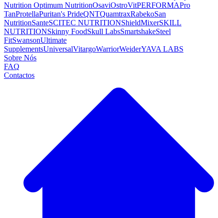
Nutrition
Optimum Nutrition
Osavi
OstroVit
PERFORMA
Pro
Tan
Protella
Puritan's Pride
QNT
Quamtrax
Rabeko
San
Nutrition
Sante
SCITEC NUTRITION
ShieldMixer
SKILL
NUTRITION
Skinny Food
Skull Labs
Smartshake
Steel
Fit
Swanson
Ultimate
Supplements
Universal
Vitargo
Warrior
Weider
YAVA LABS
Sobre Nós
FAQ
Contactos