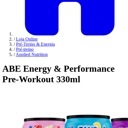
/
Loja Online
/
Pré-Treino & Energia
/
Pré-treino
/
Applied Nutrition
ABE Energy & Performance
Pre-Workout 330ml