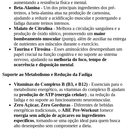
aumentando a resistência física e mental.
Beta-Alanina
- Um dos principais ingredientes dos pré-
treinos, a beta-alanina atua na produção de carnosina,
ajudando a reduzir a acidificação muscular e postergando a
fadiga durante treinos intensos.
Malato de Citrulina
- Melhora a circulação sanguínea e a
produção de óxido nítrico, promovendo um
maior
bombeamento muscular
(pump), além de auxiliar na entrega
de nutrientes aos músculos durante o exercício.
Taurina e Tirosina
- Esses aminoácidos desempenham um
papel crucial na função cognitiva e no suporte ao sistema
nervoso, ajudando na
melhoria do foco, tempo de
ocorrência e disposição mental
.
Suporte ao Metabolismo e Redução da Fadiga
Vitaminas do Complexo B (B3, e B12)
- Essenciais para o
metabolismo energético, as vitaminas do complexo B ajudam
na
produção de ATP (energia celular)
, na redução da
fadiga e no suporte ao funcionamento neuromuscular.
Zero Açúcar, Zero Gorduras
- Diferentes de bebidas
energéticas tradicionais, o
ABE Pre-Workout
fornece
energia sem adição de açúcares ou ingredientes
específicos
, tornando-se uma opção ideal para quem busca
alto desempenho sem comprometer a dieta.