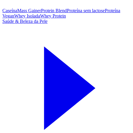
Caseína
Mass Gainer
Protein Blend
Proteína sem lactose
Proteína
Vegan
Whey Isolada
Whey Protein
Saúde & Beleza da Pele