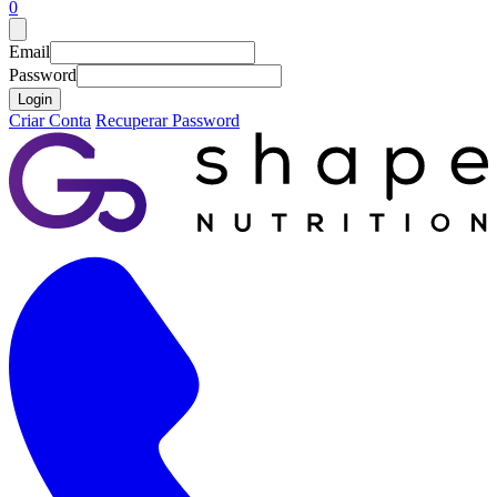
0
Email
Password
Login
Criar Conta
Recuperar Password