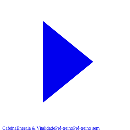
Cafeína
Energia & Vitalidade
Pré-treino
Pré‑treino sem