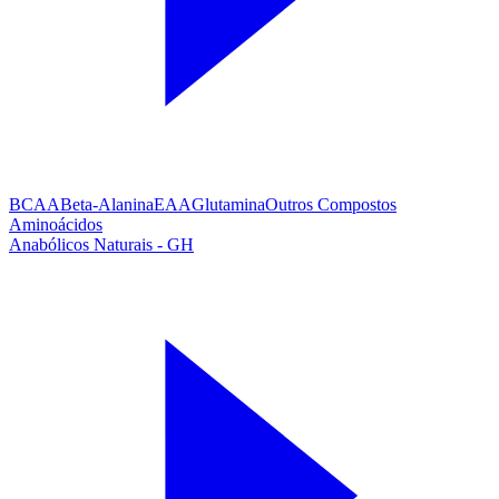
BCAA
Beta-Alanina
EAA
Glutamina
Outros Compostos
Aminoácidos
Anabólicos Naturais - GH