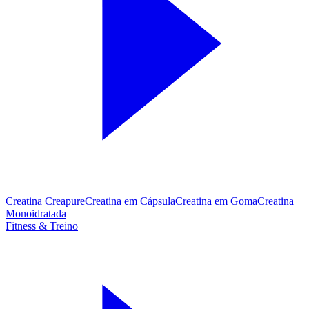
Creatina Creapure
Creatina em Cápsula
Creatina em Goma
Creatina
Monoidratada
Fitness & Treino