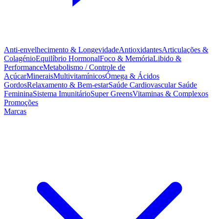
Anti-envelhecimento & Longevidade
Antioxidantes
Articulações &
Colagénio
Equilíbrio Hormonal
Foco & Memória
Libido &
Performance
Metabolismo / Controle de
Açúcar
Minerais
Multivitamínicos
Ómega & Ácidos
Gordos
Relaxamento & Bem-estar
Saúde Cardiovascular
Saúde
Feminina
Sistema Imunitário
Super Greens
Vitaminas & Complexos
Promoções
Marcas