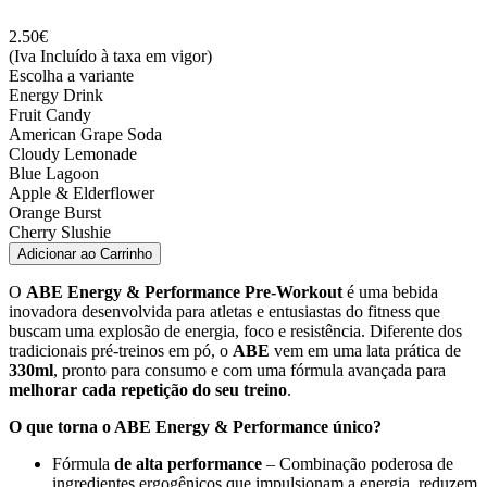
2.50
€
(Iva Incluído à taxa em vigor)
Escolha a variante
Energy Drink
Fruit Candy
American Grape Soda
Cloudy Lemonade
Blue Lagoon
Apple & Elderflower
Orange Burst
Cherry Slushie
Adicionar ao Carrinho
O
ABE Energy & Performance Pre-Workout
é uma bebida
inovadora desenvolvida para atletas e entusiastas do fitness que
buscam uma explosão de energia, foco e resistência. Diferente dos
tradicionais pré-treinos em pó, o
ABE
vem em uma lata prática de
330ml
, pronto para consumo e com uma fórmula avançada para
melhorar cada repetição do seu treino
.
O que torna o ABE Energy & Performance único?
Fórmula
de alta performance
– Combinação poderosa de
ingredientes ergogênicos que impulsionam a energia, reduzem