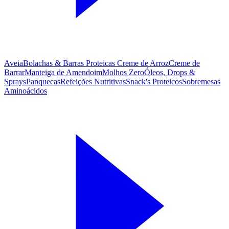
Aveia
Bolachas & Barras Proteicas
Creme de Arroz
Creme de
Barrar
Manteiga de Amendoim
Molhos Zero
Óleos, Drops &
Sprays
Panquecas
Refeições Nutritivas
Snack's Proteicos
Sobremesas
Aminoácidos