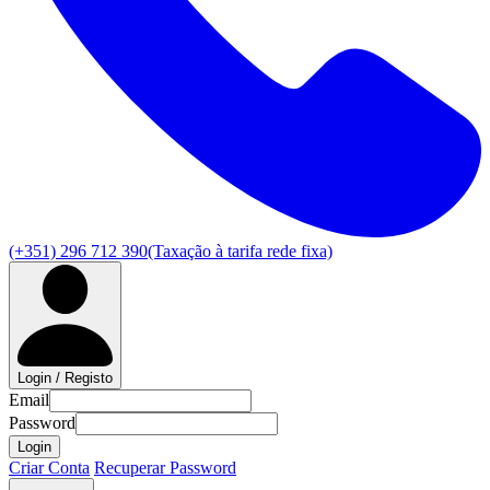
(+351) 296 712 390
(Taxação à tarifa rede fixa)
Login / Registo
Email
Password
Login
Criar Conta
Recuperar Password