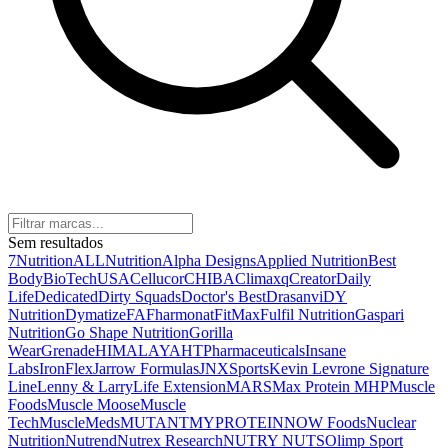
Sem resultados
7Nutrition
ALLNutrition
Alpha Designs
Applied Nutrition
Best
Body
BioTechUSA
Cellucor
CHIBA
Climaxq
Creator
Daily
Life
Dedicated
Dirty Squads
Doctor's Best
Drasanvi
DY
Nutrition
Dymatize
FA
Fharmonat
FitMax
Fulfil Nutrition
Gaspari
Nutrition
Go Shape Nutrition
Gorilla
Wear
Grenade
HIMALAYA
HTPharmaceuticals
Insane
Labs
IronFlex
Jarrow Formulas
JNXSports
Kevin Levrone Signature
Line
Lenny & Larry
Life Extension
MARS
Max Protein
MHP
Muscle
Foods
Muscle Moose
Muscle
Tech
MuscleMeds
MUTANT
MYPROTEIN
NOW Foods
Nuclear
Nutrition
Nutrend
Nutrex Research
NUTRY NUTS
Olimp Sport