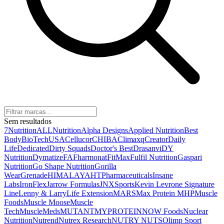
Sem resultados
7Nutrition
ALLNutrition
Alpha Designs
Applied Nutrition
Best
Body
BioTechUSA
Cellucor
CHIBA
Climaxq
Creator
Daily
Life
Dedicated
Dirty Squads
Doctor's Best
Drasanvi
DY
Nutrition
Dymatize
FA
Fharmonat
FitMax
Fulfil Nutrition
Gaspari
Nutrition
Go Shape Nutrition
Gorilla
Wear
Grenade
HIMALAYA
HTPharmaceuticals
Insane
Labs
IronFlex
Jarrow Formulas
JNXSports
Kevin Levrone Signature
Line
Lenny & Larry
Life Extension
MARS
Max Protein
MHP
Muscle
Foods
Muscle Moose
Muscle
Tech
MuscleMeds
MUTANT
MYPROTEIN
NOW Foods
Nuclear
Nutrition
Nutrend
Nutrex Research
NUTRY NUTS
Olimp Sport