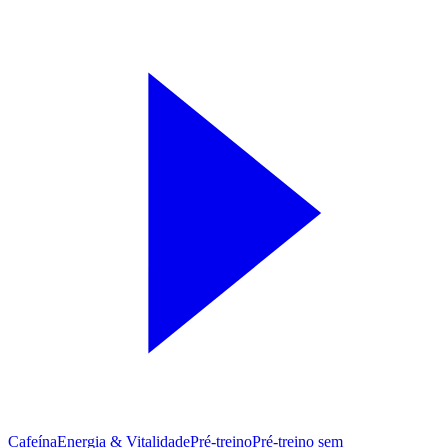
Cafeína
Energia & Vitalidade
Pré-treino
Pré‑treino sem