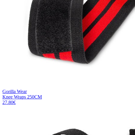
Gorilla Wear
Knee Wraps 250CM
27.80
€