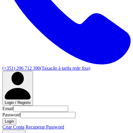
(+351) 296 712 390
(Taxação à tarifa rede fixa)
Login / Registo
Email
Password
Login
Criar Conta
Recuperar Password