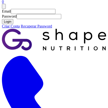
0
Email
Password
Login
Criar Conta
Recuperar Password