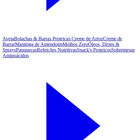
Aveia
Bolachas & Barras Proteicas
Creme de Arroz
Creme de
Barrar
Manteiga de Amendoim
Molhos Zero
Óleos, Drops &
Sprays
Panquecas
Refeições Nutritivas
Snack's Proteicos
Sobremesas
Aminoácidos