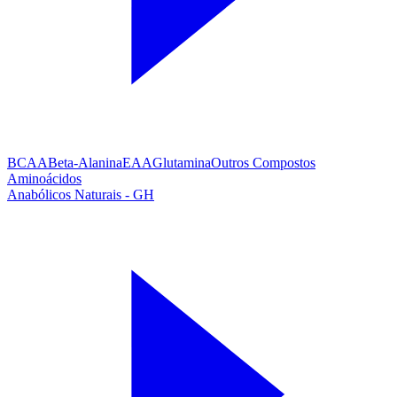
BCAA
Beta-Alanina
EAA
Glutamina
Outros Compostos
Aminoácidos
Anabólicos Naturais - GH