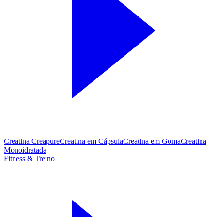
Creatina Creapure
Creatina em Cápsula
Creatina em Goma
Creatina
Monoidratada
Fitness & Treino