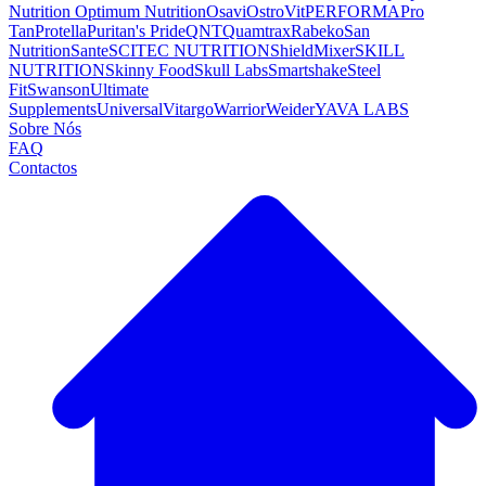
Nutrition
Optimum Nutrition
Osavi
OstroVit
PERFORMA
Pro
Tan
Protella
Puritan's Pride
QNT
Quamtrax
Rabeko
San
Nutrition
Sante
SCITEC NUTRITION
ShieldMixer
SKILL
NUTRITION
Skinny Food
Skull Labs
Smartshake
Steel
Fit
Swanson
Ultimate
Supplements
Universal
Vitargo
Warrior
Weider
YAVA LABS
Sobre Nós
FAQ
Contactos