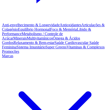
Anti-envelhecimento & Longevidade
Antioxidantes
Articulações &
Colagénio
Equilíbrio Hormonal
Foco & Memória
Libido &
Performance
Metabolismo / Controle de
Açúcar
Minerais
Multivitamínicos
Ómega & Ácidos
Gordos
Relaxamento & Bem-estar
Saúde Cardiovascular
Saúde
Feminina
Sistema Imunitário
Super Greens
Vitaminas & Complexos
Promoções
Marcas