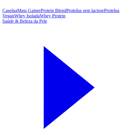
Caseína
Mass Gainer
Protein Blend
Proteína sem lactose
Proteína
Vegan
Whey Isolada
Whey Protein
Saúde & Beleza da Pele