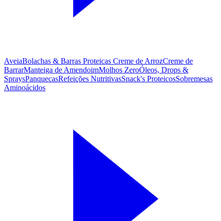
Aveia
Bolachas & Barras Proteicas
Creme de Arroz
Creme de
Barrar
Manteiga de Amendoim
Molhos Zero
Óleos, Drops &
Sprays
Panquecas
Refeições Nutritivas
Snack's Proteicos
Sobremesas
Aminoácidos