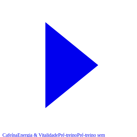
Cafeína
Energia & Vitalidade
Pré-treino
Pré‑treino sem