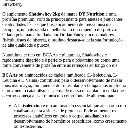
Strawberry
O suplemento
Shadowhey 2kg
da marca
DY Nutrition
é uma
proteína premium, voltada principalmente para atletas e praticantes
de atividades físicas que buscam aumento de massa muscular,
recuperação mais rápida e melhoria no desempenho desportivo.
Criado pela marca fundada por Dorian Yates, um dos maiores
fisiculturistas da história, o produto destaca-se pela sua formulação
de alta qualidade e pureza.
Naturalmente rico em BCAAs e glutamina, Shadowhey é
rapidamente digerido e é perfeito para o pós-treino ou como uma
fonte conveniente de proteína entre as refeições ao longo do dia.
BCAAs
ou aminoácidos de cadeia ramificada (L-Isoleucina, L-
Leucina e L-Valina) contribuem para o desenvolvimento de massa
muscular magra, diminuem a dor muscular e a fadiga após um treino
e previnem o catabolismo – perda de massa muscular à medida que
o corpo começa a usar o músculo como fonte de alimento para:
A
L-isoleucina
é um aminoácido essencial que atua como um
catalisador para a síntese de proteínas. Pode aumentar os
processos anabólicos em todo o corpo, auxiliando no
desenvolvimento de hormônios específicos, como crescimento
ou testosterona.