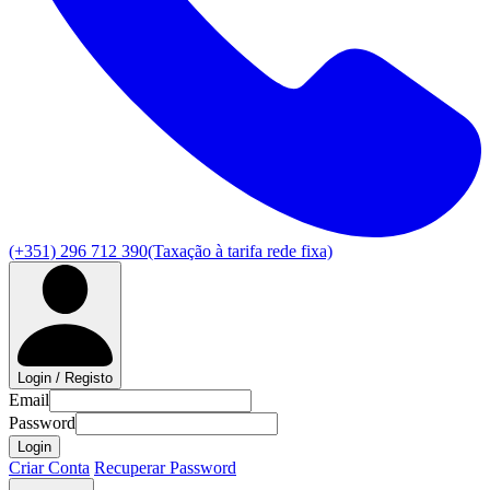
(+351) 296 712 390
(Taxação à tarifa rede fixa)
Login / Registo
Email
Password
Login
Criar Conta
Recuperar Password