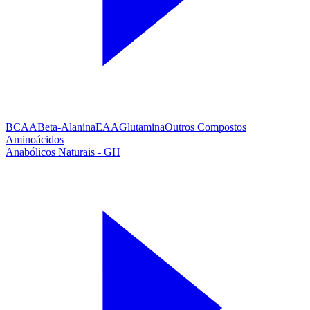
BCAA
Beta-Alanina
EAA
Glutamina
Outros Compostos
Aminoácidos
Anabólicos Naturais - GH