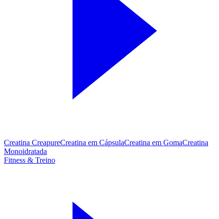
Creatina Creapure
Creatina em Cápsula
Creatina em Goma
Creatina
Monoidratada
Fitness & Treino