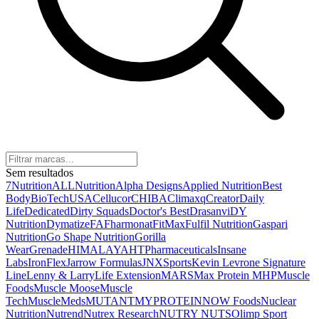
Sem resultados
7Nutrition
ALLNutrition
Alpha Designs
Applied Nutrition
Best
Body
BioTechUSA
Cellucor
CHIBA
Climaxq
Creator
Daily
Life
Dedicated
Dirty Squads
Doctor's Best
Drasanvi
DY
Nutrition
Dymatize
FA
Fharmonat
FitMax
Fulfil Nutrition
Gaspari
Nutrition
Go Shape Nutrition
Gorilla
Wear
Grenade
HIMALAYA
HTPharmaceuticals
Insane
Labs
IronFlex
Jarrow Formulas
JNXSports
Kevin Levrone Signature
Line
Lenny & Larry
Life Extension
MARS
Max Protein
MHP
Muscle
Foods
Muscle Moose
Muscle
Tech
MuscleMeds
MUTANT
MYPROTEIN
NOW Foods
Nuclear
Nutrition
Nutrend
Nutrex Research
NUTRY NUTS
Olimp Sport