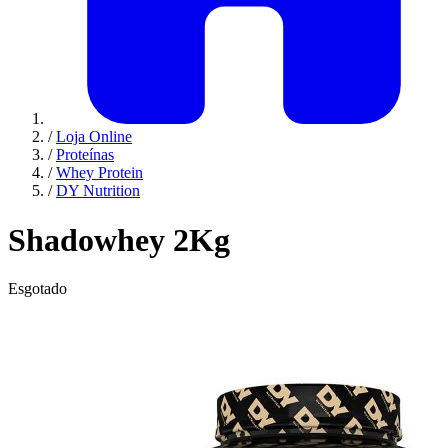
/
Loja Online
/
Proteínas
/
Whey Protein
/
DY Nutrition
Shadowhey 2Kg
Esgotado