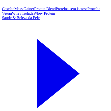
Caseína
Mass Gainer
Protein Blend
Proteína sem lactose
Proteína
Vegan
Whey Isolada
Whey Protein
Saúde & Beleza da Pele