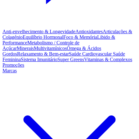
Anti-envelhecimento & Longevidade
Antioxidantes
Articulações &
Colagénio
Equilíbrio Hormonal
Foco & Memória
Libido &
Performance
Metabolismo / Controle de
Açúcar
Minerais
Multivitamínicos
Ómega & Ácidos
Gordos
Relaxamento & Bem-estar
Saúde Cardiovascular
Saúde
Feminina
Sistema Imunitário
Super Greens
Vitaminas & Complexos
Promoções
Marcas