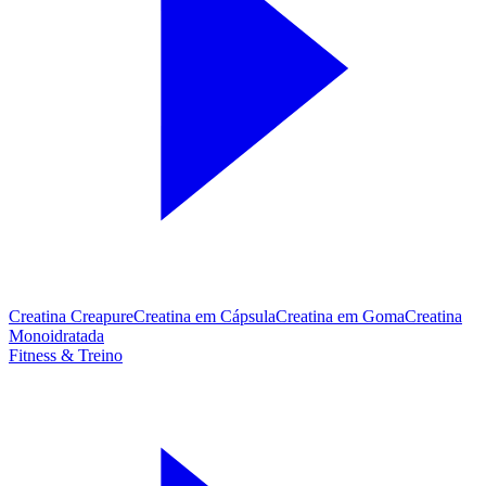
Creatina Creapure
Creatina em Cápsula
Creatina em Goma
Creatina
Monoidratada
Fitness & Treino