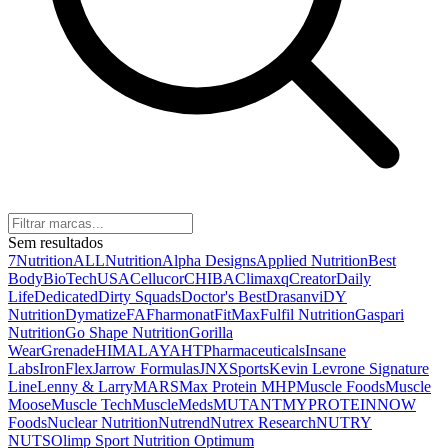
Sem resultados
7Nutrition
ALLNutrition
Alpha Designs
Applied Nutrition
Best
Body
BioTechUSA
Cellucor
CHIBA
Climaxq
Creator
Daily
Life
Dedicated
Dirty Squads
Doctor's Best
Drasanvi
DY
Nutrition
Dymatize
FA
Fharmonat
FitMax
Fulfil Nutrition
Gaspari
Nutrition
Go Shape Nutrition
Gorilla
Wear
Grenade
HIMALAYA
HTPharmaceuticals
Insane
Labs
IronFlex
Jarrow Formulas
JNXSports
Kevin Levrone Signature
Line
Lenny & Larry
MARS
Max Protein
MHP
Muscle Foods
Muscle
Moose
Muscle Tech
MuscleMeds
MUTANT
MYPROTEIN
NOW
Foods
Nuclear Nutrition
Nutrend
Nutrex Research
NUTRY
NUTS
Olimp Sport Nutrition
Optimum