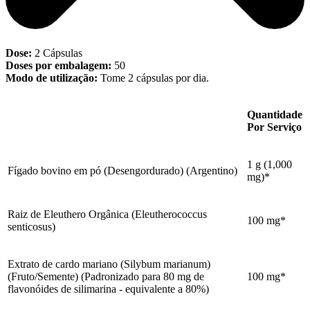
Dose:
2 Cápsulas
Doses por embalagem:
50
Modo de utilização:
Tome 2 cápsulas por dia.
Quantidade
Por Serviço
1 g (1,000
Fígado bovino em pó (Desengordurado) (Argentino)
mg)*
Raiz de Eleuthero Orgânica (Eleutherococcus
100 mg*
senticosus)
Extrato de cardo mariano (Silybum marianum)
(Fruto/Semente) (Padronizado para 80 mg de
100 mg*
flavonóides de silimarina - equivalente a 80%)