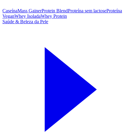
Caseína
Mass Gainer
Protein Blend
Proteína sem lactose
Proteína
Vegan
Whey Isolada
Whey Protein
Saúde & Beleza da Pele