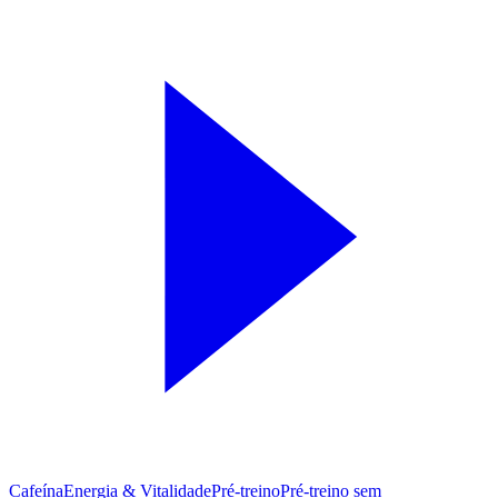
Cafeína
Energia & Vitalidade
Pré-treino
Pré‑treino sem