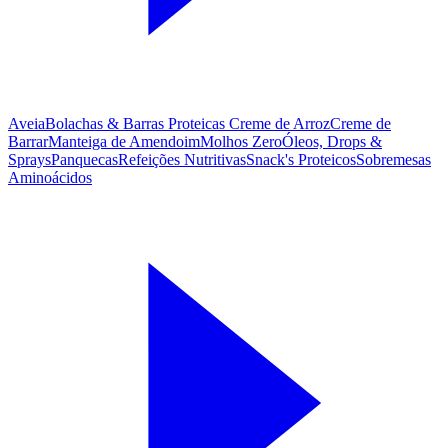
Aveia
Bolachas & Barras Proteicas
Creme de Arroz
Creme de
Barrar
Manteiga de Amendoim
Molhos Zero
Óleos, Drops &
Sprays
Panquecas
Refeições Nutritivas
Snack's Proteicos
Sobremesas
Aminoácidos