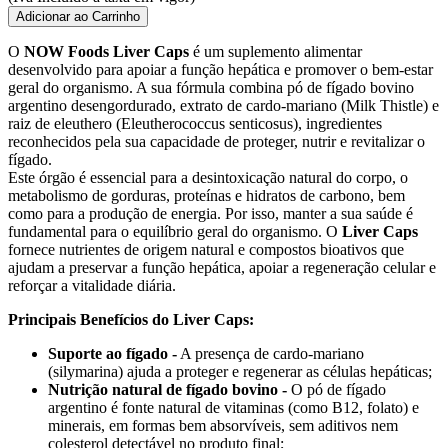
Adicionar ao Carrinho
O
NOW Foods Liver Caps
é um suplemento alimentar
desenvolvido para apoiar a função hepática e promover o bem-estar
geral do organismo. A sua fórmula combina pó de fígado bovino
argentino desengordurado, extrato de cardo-mariano (Milk Thistle) e
raiz de eleuthero (Eleutherococcus senticosus), ingredientes
reconhecidos pela sua capacidade de proteger, nutrir e revitalizar o
fígado.
Este órgão é essencial para a desintoxicação natural do corpo, o
metabolismo de gorduras, proteínas e hidratos de carbono, bem
como para a produção de energia. Por isso, manter a sua saúde é
fundamental para o equilíbrio geral do organismo. O
Liver Caps
fornece nutrientes de origem natural e compostos bioativos que
ajudam a preservar a função hepática, apoiar a regeneração celular e
reforçar a vitalidade diária.
Principais Benefícios do Liver Caps:
Suporte ao fígado -
A presença de cardo-mariano
(silymarina) ajuda a proteger e regenerar as células hepáticas;
Nutrição natural de fígado bovino -
O pó de fígado
argentino é fonte natural de vitaminas (como B12, folato) e
minerais, em formas bem absorvíveis, sem aditivos nem
colesterol detectável no produto final;