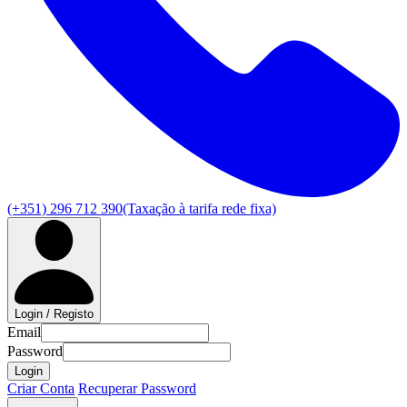
(+351) 296 712 390
(Taxação à tarifa rede fixa)
Login / Registo
Email
Password
Login
Criar Conta
Recuperar Password