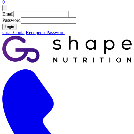
0
Email
Password
Login
Criar Conta
Recuperar Password