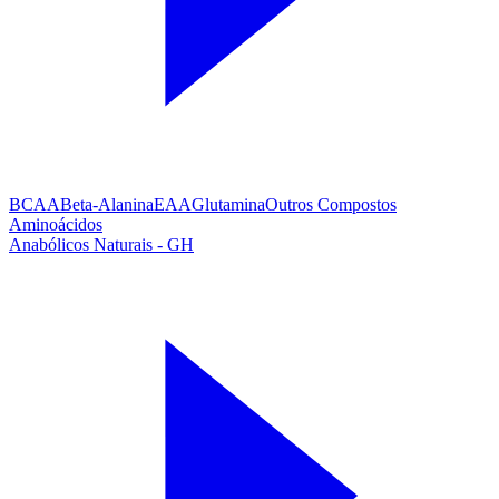
BCAA
Beta-Alanina
EAA
Glutamina
Outros Compostos
Aminoácidos
Anabólicos Naturais - GH