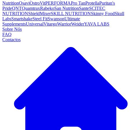
Nutrition
Osavi
OstroVit
PERFORMA
Pro Tan
Protella
Puritan's
Pride
QNT
Quamtrax
Rabeko
San Nutrition
Sante
SCITEC
NUTRITION
ShieldMixer
SKILL NUTRITION
Skinny Food
Skull
Labs
Smartshake
Steel Fit
Swanson
Ultimate
Supplements
Universal
Vitargo
Warrior
Weider
YAVA LABS
Sobre Nós
FAQ
Contactos