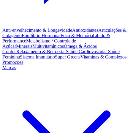
Anti-envelhecimento & Longevidade
Antioxidantes
Articulações &
Colagénio
Equilíbrio Hormonal
Foco & Memória
Libido &
Performance
Metabolismo / Controle de
Açúcar
Minerais
Multivitamínicos
Ómega & Ácidos
Gordos
Relaxamento & Bem-estar
Saúde Cardiovascular
Saúde
Feminina
Sistema Imunitário
Super Greens
Vitaminas & Complexos
Promoções
Marcas