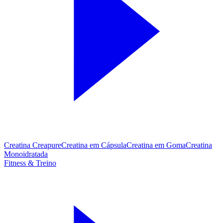
Creatina Creapure
Creatina em Cápsula
Creatina em Goma
Creatina
Monoidratada
Fitness & Treino