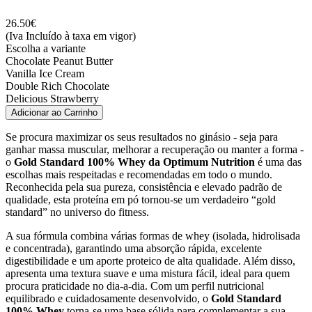
26.50
€
(Iva Incluído à taxa em vigor)
Escolha a variante
Chocolate Peanut Butter
Vanilla Ice Cream
Double Rich Chocolate
Delicious Strawberry
Adicionar ao Carrinho
Se procura maximizar os seus resultados no ginásio - seja para
ganhar massa muscular, melhorar a recuperação ou manter a forma -
o
Gold Standard 100% Whey da Optimum Nutrition
é uma das
escolhas mais respeitadas e recomendadas em todo o mundo.
Reconhecida pela sua pureza, consistência e elevado padrão de
qualidade, esta proteína em pó tornou-se um verdadeiro “gold
standard” no universo do fitness.
A sua fórmula combina várias formas de whey (isolada, hidrolisada
e concentrada), garantindo uma absorção rápida, excelente
digestibilidade e um aporte proteico de alta qualidade. Além disso,
apresenta uma textura suave e uma mistura fácil, ideal para quem
procura praticidade no dia-a-dia. Com um perfil nutricional
equilibrado e cuidadosamente desenvolvido, o
Gold Standard
100% Whey
torna-se uma base sólida para complementar a sua