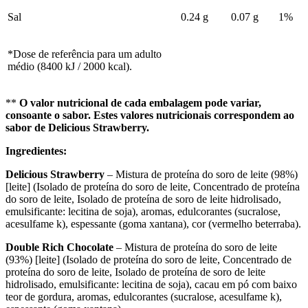
Sal
0.24 g
0.07 g
1%
*Dose de referência para um adulto
médio (8400 kJ / 2000 kcal).
**
O valor nutricional de cada embalagem pode variar,
consoante o sabor. Estes valores nutricionais correspondem ao
sabor de Delicious Strawberry.
Ingredientes:
Delicious Strawberry
– Mistura de proteína do soro de leite (98%)
[leite] (Isolado de proteína do soro de leite, Concentrado de proteína
do soro de leite, Isolado de proteína de soro de leite hidrolisado,
emulsificante: lecitina de soja), aromas, edulcorantes (sucralose,
acesulfame k), espessante (goma xantana), cor (vermelho beterraba).
Double Rich Chocolate
– Mistura de proteína do soro de leite
(93%) [leite] (Isolado de proteína do soro de leite, Concentrado de
proteína do soro de leite, Isolado de proteína de soro de leite
hidrolisado, emulsificante: lecitina de soja), cacau em pó com baixo
teor de gordura, aromas, edulcorantes (sucralose, acesulfame k),