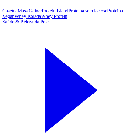
Caseína
Mass Gainer
Protein Blend
Proteína sem lactose
Proteína
Vegan
Whey Isolada
Whey Protein
Saúde & Beleza da Pele