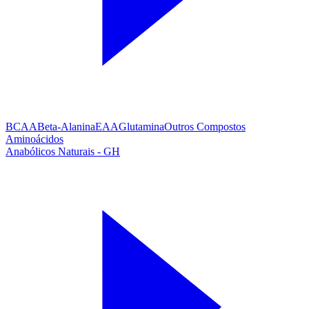
BCAA
Beta-Alanina
EAA
Glutamina
Outros Compostos
Aminoácidos
Anabólicos Naturais - GH