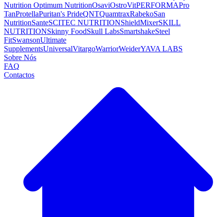
Nutrition
Optimum Nutrition
Osavi
OstroVit
PERFORMA
Pro
Tan
Protella
Puritan's Pride
QNT
Quamtrax
Rabeko
San
Nutrition
Sante
SCITEC NUTRITION
ShieldMixer
SKILL
NUTRITION
Skinny Food
Skull Labs
Smartshake
Steel
Fit
Swanson
Ultimate
Supplements
Universal
Vitargo
Warrior
Weider
YAVA LABS
Sobre Nós
FAQ
Contactos