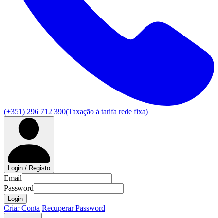
(+351) 296 712 390
(Taxação à tarifa rede fixa)
Login / Registo
Email
Password
Login
Criar Conta
Recuperar Password