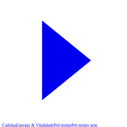
Cafeína
Energia & Vitalidade
Pré-treino
Pré‑treino sem