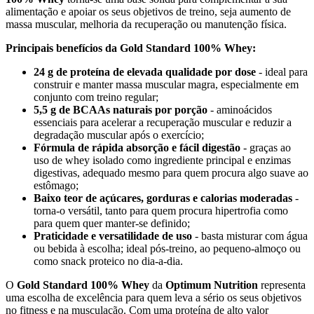
alimentação e apoiar os seus objetivos de treino, seja aumento de
massa muscular, melhoria da recuperação ou manutenção física.
Principais benefícios da Gold Standard 100% Whey:
24 g de proteína de elevada qualidade por dose
- ideal para
construir e manter massa muscular magra, especialmente em
conjunto com treino regular;
5,5 g de BCAAs naturais por porção
- aminoácidos
essenciais para acelerar a recuperação muscular e reduzir a
degradação muscular após o exercício;
Fórmula de rápida absorção e fácil digestão
- graças ao
uso de whey isolado como ingrediente principal e enzimas
digestivas, adequado mesmo para quem procura algo suave ao
estômago;
Baixo teor de açúcares, gorduras e calorias moderadas
-
torna-o versátil, tanto para quem procura hipertrofia como
para quem quer manter-se definido;
Praticidade e versatilidade de uso
- basta misturar com água
ou bebida à escolha; ideal pós-treino, ao pequeno-almoço ou
como snack proteico no dia-a-dia.
O
Gold Standard 100% Whey
da
Optimum Nutrition
representa
uma escolha de excelência para quem leva a sério os seus objetivos
no fitness e na musculação. Com uma proteína de alto valor