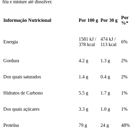
fria e misture até dissolver.
Por
Informação Nutricional
Por 100 g
Por 30 g
%*
1581 kJ /
474 kJ /
Energia
6%
378 kcal
113 kcal
Gordura
4.2 g
1.3 g
2%
Dos quais saturados
1.4 g
0.4 g
2%
Hidratos de Carbono
5.5 g
1.7 g
1%
Dos quais açúcares
3.3 g
1.0 g
1%
Proteína
79 g
24 g
48%