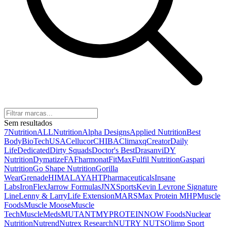
Sem resultados
7Nutrition
ALLNutrition
Alpha Designs
Applied Nutrition
Best
Body
BioTechUSA
Cellucor
CHIBA
Climaxq
Creator
Daily
Life
Dedicated
Dirty Squads
Doctor's Best
Drasanvi
DY
Nutrition
Dymatize
FA
Fharmonat
FitMax
Fulfil Nutrition
Gaspari
Nutrition
Go Shape Nutrition
Gorilla
Wear
Grenade
HIMALAYA
HTPharmaceuticals
Insane
Labs
IronFlex
Jarrow Formulas
JNXSports
Kevin Levrone Signature
Line
Lenny & Larry
Life Extension
MARS
Max Protein
MHP
Muscle
Foods
Muscle Moose
Muscle
Tech
MuscleMeds
MUTANT
MYPROTEIN
NOW Foods
Nuclear
Nutrition
Nutrend
Nutrex Research
NUTRY NUTS
Olimp Sport