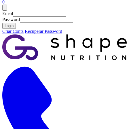
0
Email
Password
Login
Criar Conta
Recuperar Password