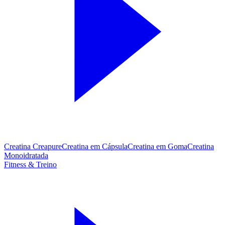
Creatina Creapure
Creatina em Cápsula
Creatina em Goma
Creatina
Monoidratada
Fitness & Treino