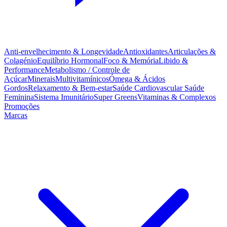
Anti-envelhecimento & Longevidade
Antioxidantes
Articulações &
Colagénio
Equilíbrio Hormonal
Foco & Memória
Libido &
Performance
Metabolismo / Controle de
Açúcar
Minerais
Multivitamínicos
Ómega & Ácidos
Gordos
Relaxamento & Bem-estar
Saúde Cardiovascular
Saúde
Feminina
Sistema Imunitário
Super Greens
Vitaminas & Complexos
Promoções
Marcas