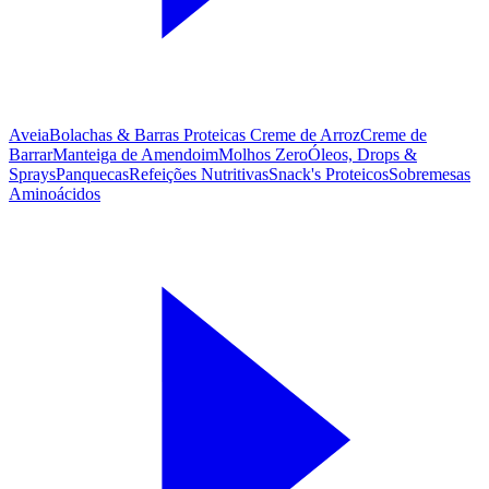
Aveia
Bolachas & Barras Proteicas
Creme de Arroz
Creme de
Barrar
Manteiga de Amendoim
Molhos Zero
Óleos, Drops &
Sprays
Panquecas
Refeições Nutritivas
Snack's Proteicos
Sobremesas
Aminoácidos