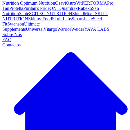
Nutrition
Optimum Nutrition
Osavi
OstroVit
PERFORMA
Pro
Tan
Protella
Puritan's Pride
QNT
Quamtrax
Rabeko
San
Nutrition
Sante
SCITEC NUTRITION
ShieldMixer
SKILL
NUTRITION
Skinny Food
Skull Labs
Smartshake
Steel
Fit
Swanson
Ultimate
Supplements
Universal
Vitargo
Warrior
Weider
YAVA LABS
Sobre Nós
FAQ
Contactos