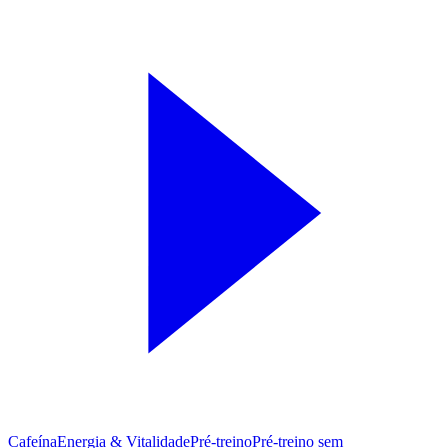
Cafeína
Energia & Vitalidade
Pré-treino
Pré‑treino sem