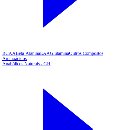
BCAA
Beta-Alanina
EAA
Glutamina
Outros Compostos
Aminoácidos
Anabólicos Naturais - GH