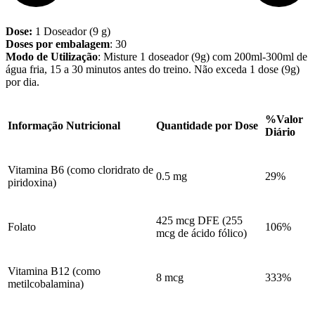
Dose:
1 Doseador (9 g)
Doses por embalagem
: 30
Modo de Utilização
: Misture 1 doseador (9g) com 200ml-300ml de
água fria, 15 a 30 minutos antes do treino. Não exceda 1 dose (9g)
por dia.
%Valor
Informação Nutricional
Quantidade por Dose
Diário
Vitamina B6 (como cloridrato de
0.5 mg
29%
piridoxina)
425 mcg DFE (255
Folato
106%
mcg de ácido fólico)
Vitamina B12 (como
8 mcg
333%
metilcobalamina)