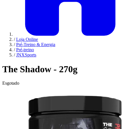
/
Loja Online
/
Pré-Treino & Energia
/
Pré-treino
/
JNXSports
The Shadow - 270g
Esgotado