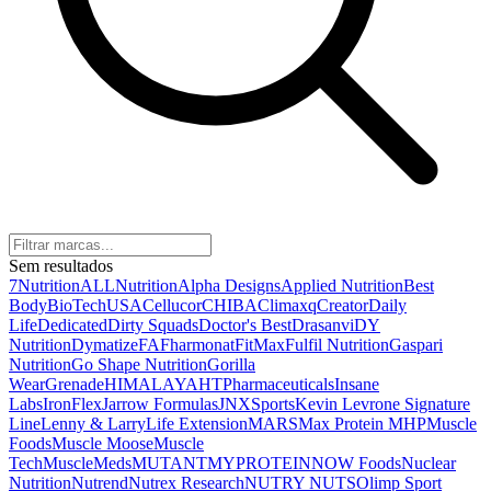
Sem resultados
7Nutrition
ALLNutrition
Alpha Designs
Applied Nutrition
Best
Body
BioTechUSA
Cellucor
CHIBA
Climaxq
Creator
Daily
Life
Dedicated
Dirty Squads
Doctor's Best
Drasanvi
DY
Nutrition
Dymatize
FA
Fharmonat
FitMax
Fulfil Nutrition
Gaspari
Nutrition
Go Shape Nutrition
Gorilla
Wear
Grenade
HIMALAYA
HTPharmaceuticals
Insane
Labs
IronFlex
Jarrow Formulas
JNXSports
Kevin Levrone Signature
Line
Lenny & Larry
Life Extension
MARS
Max Protein
MHP
Muscle
Foods
Muscle Moose
Muscle
Tech
MuscleMeds
MUTANT
MYPROTEIN
NOW Foods
Nuclear
Nutrition
Nutrend
Nutrex Research
NUTRY NUTS
Olimp Sport