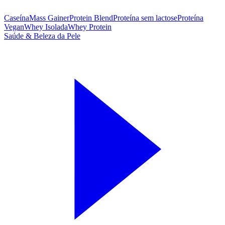
Caseína
Mass Gainer
Protein Blend
Proteína sem lactose
Proteína
Vegan
Whey Isolada
Whey Protein
Saúde & Beleza da Pele