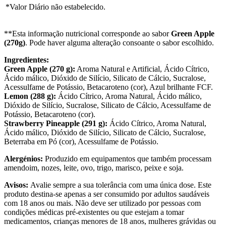
*Valor Diário não estabelecido.
**Esta informação nutricional corresponde ao sabor
Green Apple
(270g)
. Pode haver alguma alteração consoante o sabor escolhido.
Ingredientes:
Green Apple (270 g):
Aroma Natural e Artificial, Ácido Cítrico,
Ácido málico, Dióxido de Silício, Silicato de Cálcio, Sucralose,
Acessulfame de Potássio, Betacaroteno (cor), Azul brilhante FCF.
Lemon (288 g):
Ácido Cítrico, Aroma Natural, Ácido málico,
Dióxido de Silício, Sucralose, Silicato de Cálcio, Acessulfame de
Potássio, Betacaroteno (cor).
Strawberry Pineapple (291 g):
Ácido Cítrico, Aroma Natural,
Ácido málico, Dióxido de Silício, Silicato de Cálcio, Sucralose,
Beterraba em Pó (cor), Acessulfame de Potássio.
Alergénios:
Produzido em equipamentos que também processam
amendoim, nozes, leite, ovo, trigo, marisco, peixe e soja.
Avisos:
Avalie sempre a sua tolerância com uma única dose. Este
produto destina-se apenas a ser consumido por adultos saudáveis
com 18 anos ou mais. Não deve ser utilizado por pessoas com
condições médicas pré-existentes ou que estejam a tomar
medicamentos, crianças menores de 18 anos, mulheres grávidas ou