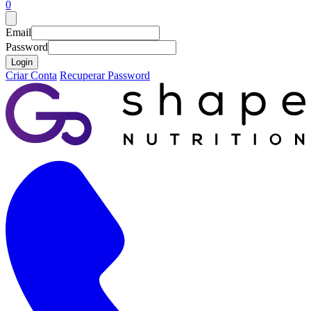
0
Email
Password
Login
Criar Conta
Recuperar Password