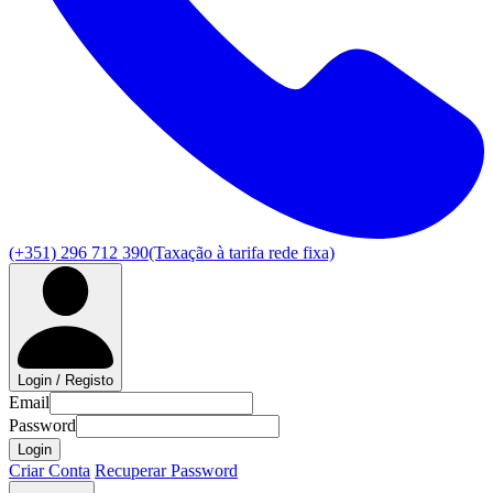
(+351) 296 712 390
(Taxação à tarifa rede fixa)
Login / Registo
Email
Password
Login
Criar Conta
Recuperar Password