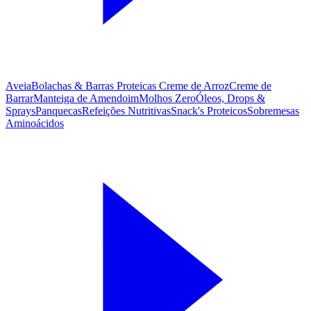
Aveia
Bolachas & Barras Proteicas
Creme de Arroz
Creme de
Barrar
Manteiga de Amendoim
Molhos Zero
Óleos, Drops &
Sprays
Panquecas
Refeições Nutritivas
Snack's Proteicos
Sobremesas
Aminoácidos