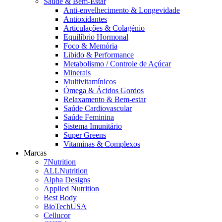
Saúde & Bem-Estar
Anti-envelhecimento & Longevidade
Antioxidantes
Articulações & Colagénio
Equilíbrio Hormonal
Foco & Memória
Libido & Performance
Metabolismo / Controle de Açúcar
Minerais
Multivitamínicos
Ómega & Ácidos Gordos
Relaxamento & Bem-estar
Saúde Cardiovascular
Saúde Feminina
Sistema Imunitário
Super Greens
Vitaminas & Complexos
Marcas
7Nutrition
ALLNutrition
Alpha Designs
Applied Nutrition
Best Body
BioTechUSA
Cellucor