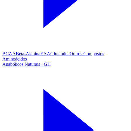
BCAA
Beta-Alanina
EAA
Glutamina
Outros Compostos
Aminoácidos
Anabólicos Naturais - GH