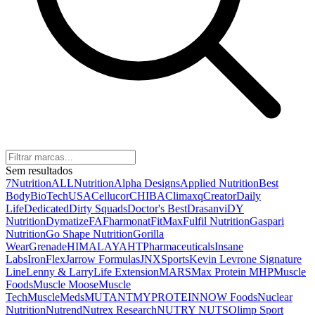
Sem resultados
7Nutrition
ALLNutrition
Alpha Designs
Applied Nutrition
Best
Body
BioTechUSA
Cellucor
CHIBA
Climaxq
Creator
Daily
Life
Dedicated
Dirty Squads
Doctor's Best
Drasanvi
DY
Nutrition
Dymatize
FA
Fharmonat
FitMax
Fulfil Nutrition
Gaspari
Nutrition
Go Shape Nutrition
Gorilla
Wear
Grenade
HIMALAYA
HTPharmaceuticals
Insane
Labs
IronFlex
Jarrow Formulas
JNXSports
Kevin Levrone Signature
Line
Lenny & Larry
Life Extension
MARS
Max Protein
MHP
Muscle
Foods
Muscle Moose
Muscle
Tech
MuscleMeds
MUTANT
MYPROTEIN
NOW Foods
Nuclear
Nutrition
Nutrend
Nutrex Research
NUTRY NUTS
Olimp Sport