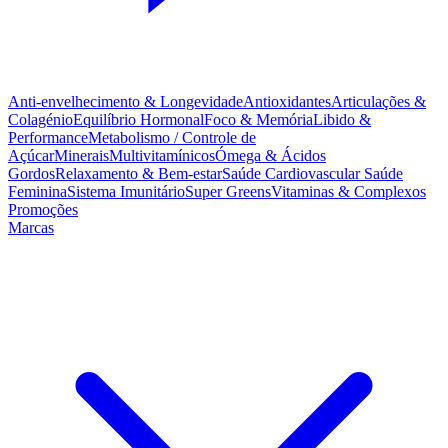
Anti-envelhecimento & Longevidade
Antioxidantes
Articulações &
Colagénio
Equilíbrio Hormonal
Foco & Memória
Libido &
Performance
Metabolismo / Controle de
Açúcar
Minerais
Multivitamínicos
Ómega & Ácidos
Gordos
Relaxamento & Bem-estar
Saúde Cardiovascular
Saúde
Feminina
Sistema Imunitário
Super Greens
Vitaminas & Complexos
Promoções
Marcas