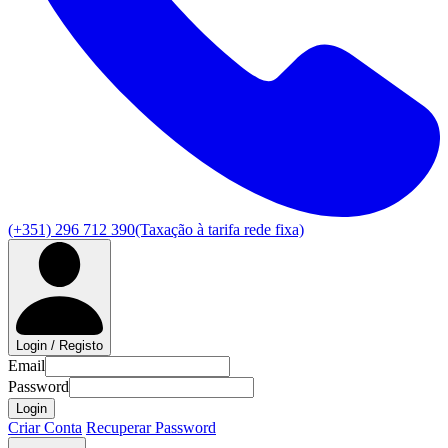
(+351) 296 712 390
(Taxação à tarifa rede fixa)
Login / Registo
Email
Password
Login
Criar Conta
Recuperar Password