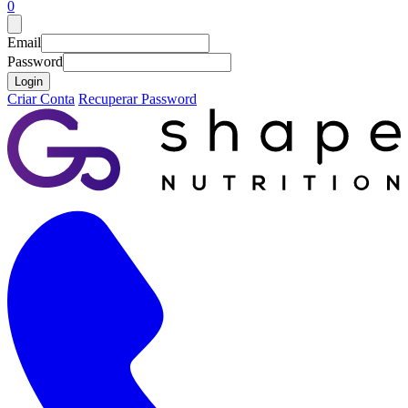
0
Email
Password
Login
Criar Conta
Recuperar Password