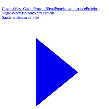
Caseína
Mass Gainer
Protein Blend
Proteína sem lactose
Proteína
Vegan
Whey Isolada
Whey Protein
Saúde & Beleza da Pele