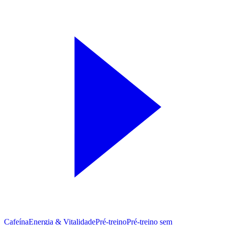
Cafeína
Energia & Vitalidade
Pré-treino
Pré‑treino sem