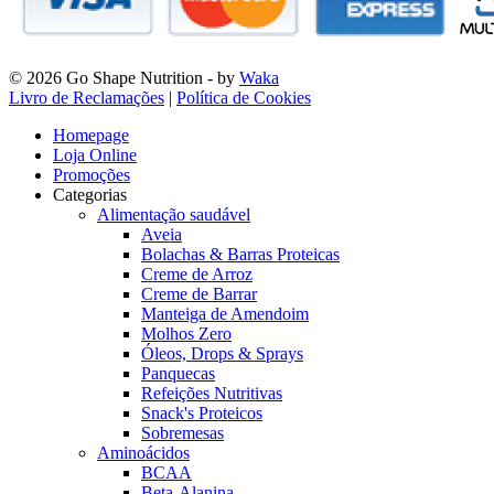
© 2026 Go Shape Nutrition
- by
Waka
Livro de Reclamações
|
Política de Cookies
Homepage
Loja Online
Promoções
Categorias
Alimentação saudável
Aveia
Bolachas & Barras Proteicas
Creme de Arroz
Creme de Barrar
Manteiga de Amendoim
Molhos Zero
Óleos, Drops & Sprays
Panquecas
Refeições Nutritivas
Snack's Proteicos
Sobremesas
Aminoácidos
BCAA
Beta-Alanina