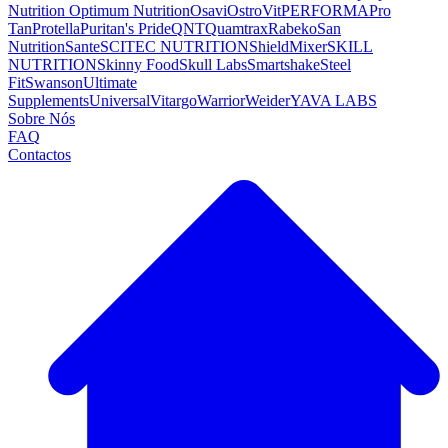
Nutrition
Optimum Nutrition
Osavi
OstroVit
PERFORMA
Pro
Tan
Protella
Puritan's Pride
QNT
Quamtrax
Rabeko
San
Nutrition
Sante
SCITEC NUTRITION
ShieldMixer
SKILL
NUTRITION
Skinny Food
Skull Labs
Smartshake
Steel
Fit
Swanson
Ultimate
Supplements
Universal
Vitargo
Warrior
Weider
YAVA LABS
Sobre Nós
FAQ
Contactos