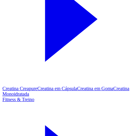
Creatina Creapure
Creatina em Cápsula
Creatina em Goma
Creatina
Monoidratada
Fitness & Treino