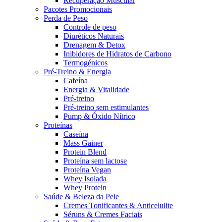
Recuperação Muscular
Pacotes Promocionais
Perda de Peso
Controle de peso
Diuréticos Naturais
Drenagem & Detox
Inibidores de Hidratos de Carbono
Termogénicos
Pré-Treino & Energia
Cafeína
Energia & Vitalidade
Pré-treino
Pré‑treino sem estimulantes
Pump & Óxido Nítrico
Proteínas
Caseína
Mass Gainer
Protein Blend
Proteína sem lactose
Proteína Vegan
Whey Isolada
Whey Protein
Saúde & Beleza da Pele
Cremes Tonificantes & Anticelulite
Séruns & Cremes Faciais