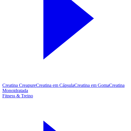
Creatina Creapure
Creatina em Cápsula
Creatina em Goma
Creatina
Monoidratada
Fitness & Treino