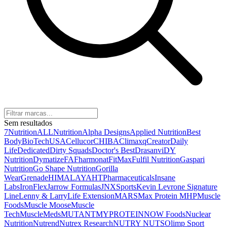
Sem resultados
7Nutrition
ALLNutrition
Alpha Designs
Applied Nutrition
Best
Body
BioTechUSA
Cellucor
CHIBA
Climaxq
Creator
Daily
Life
Dedicated
Dirty Squads
Doctor's Best
Drasanvi
DY
Nutrition
Dymatize
FA
Fharmonat
FitMax
Fulfil Nutrition
Gaspari
Nutrition
Go Shape Nutrition
Gorilla
Wear
Grenade
HIMALAYA
HTPharmaceuticals
Insane
Labs
IronFlex
Jarrow Formulas
JNXSports
Kevin Levrone Signature
Line
Lenny & Larry
Life Extension
MARS
Max Protein
MHP
Muscle
Foods
Muscle Moose
Muscle
Tech
MuscleMeds
MUTANT
MYPROTEIN
NOW Foods
Nuclear
Nutrition
Nutrend
Nutrex Research
NUTRY NUTS
Olimp Sport