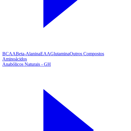
BCAA
Beta-Alanina
EAA
Glutamina
Outros Compostos
Aminoácidos
Anabólicos Naturais - GH