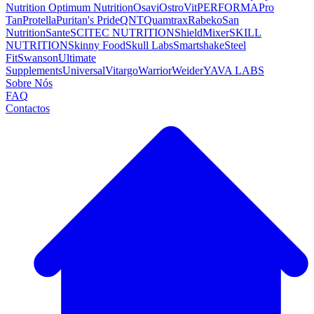
Nutrition
Optimum Nutrition
Osavi
OstroVit
PERFORMA
Pro
Tan
Protella
Puritan's Pride
QNT
Quamtrax
Rabeko
San
Nutrition
Sante
SCITEC NUTRITION
ShieldMixer
SKILL
NUTRITION
Skinny Food
Skull Labs
Smartshake
Steel
Fit
Swanson
Ultimate
Supplements
Universal
Vitargo
Warrior
Weider
YAVA LABS
Sobre Nós
FAQ
Contactos