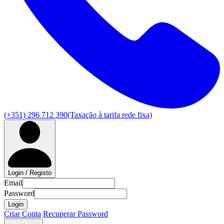
(+351) 296 712 390
(Taxação à tarifa rede fixa)
Login / Registo
Email
Password
Login
Criar Conta
Recuperar Password