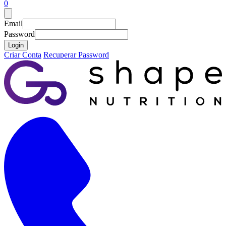
0
Email
Password
Login
Criar Conta
Recuperar Password