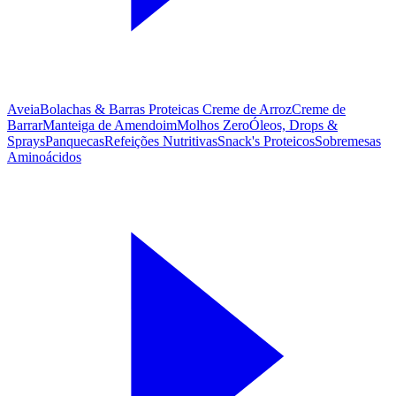
Aveia
Bolachas & Barras Proteicas
Creme de Arroz
Creme de
Barrar
Manteiga de Amendoim
Molhos Zero
Óleos, Drops &
Sprays
Panquecas
Refeições Nutritivas
Snack's Proteicos
Sobremesas
Aminoácidos