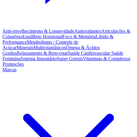
Anti-envelhecimento & Longevidade
Antioxidantes
Articulações &
Colagénio
Equilíbrio Hormonal
Foco & Memória
Libido &
Performance
Metabolismo / Controle de
Açúcar
Minerais
Multivitamínicos
Ómega & Ácidos
Gordos
Relaxamento & Bem-estar
Saúde Cardiovascular
Saúde
Feminina
Sistema Imunitário
Super Greens
Vitaminas & Complexos
Promoções
Marcas