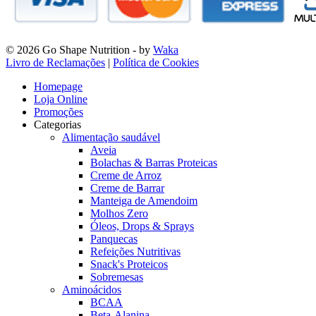
© 2026 Go Shape Nutrition
- by
Waka
Livro de Reclamações
|
Política de Cookies
Homepage
Loja Online
Promoções
Categorias
Alimentação saudável
Aveia
Bolachas & Barras Proteicas
Creme de Arroz
Creme de Barrar
Manteiga de Amendoim
Molhos Zero
Óleos, Drops & Sprays
Panquecas
Refeições Nutritivas
Snack's Proteicos
Sobremesas
Aminoácidos
BCAA
Beta-Alanina