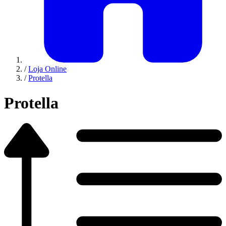
/
Loja Online
/
Protella
Protella