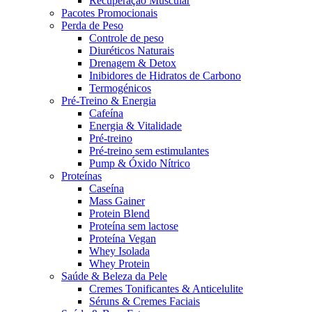
Recuperação Muscular
Pacotes Promocionais
Perda de Peso
Controle de peso
Diuréticos Naturais
Drenagem & Detox
Inibidores de Hidratos de Carbono
Termogénicos
Pré-Treino & Energia
Cafeína
Energia & Vitalidade
Pré-treino
Pré‑treino sem estimulantes
Pump & Óxido Nítrico
Proteínas
Caseína
Mass Gainer
Protein Blend
Proteína sem lactose
Proteína Vegan
Whey Isolada
Whey Protein
Saúde & Beleza da Pele
Cremes Tonificantes & Anticelulite
Séruns & Cremes Faciais