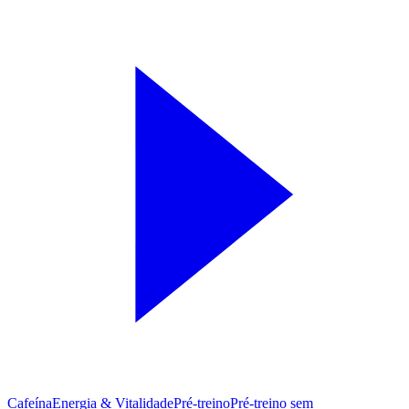
Cafeína
Energia & Vitalidade
Pré-treino
Pré‑treino sem