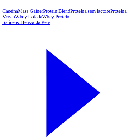
Caseína
Mass Gainer
Protein Blend
Proteína sem lactose
Proteína
Vegan
Whey Isolada
Whey Protein
Saúde & Beleza da Pele