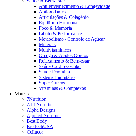
Saúde & Bem-Estar
Anti-envelhecimento & Longevidade
Antioxidantes
Articulações & Colagénio
Equilíbrio Hormonal
Foco & Memória
Libido & Performance
Metabolismo / Controle de Açúcar
Minerais
Multivitamínicos
Ómega & Ácidos Gordos
Relaxamento & Bem-estar
Saúde Cardiovascular
Saúde Feminina
Sistema Imunitário
Super Greens
Vitaminas & Complexos
Marcas
7Nutrition
ALLNutrition
Alpha Designs
Applied Nutrition
Best Body
BioTechUSA
Cellucor