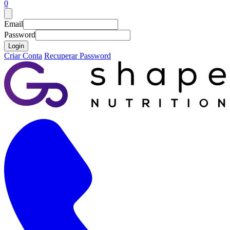
0
Email
Password
Login
Criar Conta
Recuperar Password