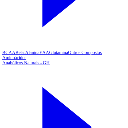
BCAA
Beta-Alanina
EAA
Glutamina
Outros Compostos
Aminoácidos
Anabólicos Naturais - GH