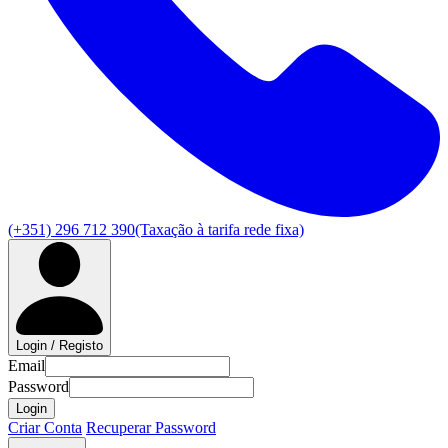
(+351) 296 712 390
(Taxação à tarifa rede fixa)
Login / Registo
Email
Password
Login
Criar Conta
Recuperar Password