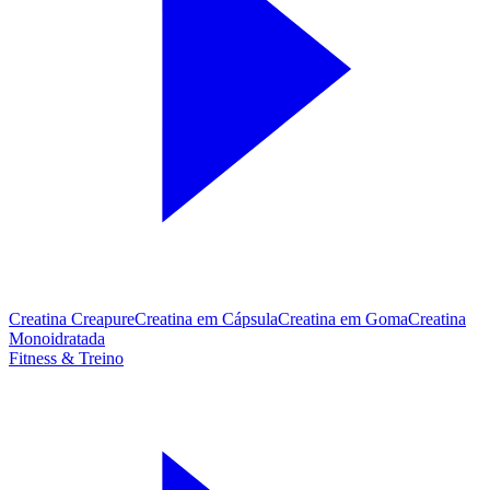
Creatina Creapure
Creatina em Cápsula
Creatina em Goma
Creatina
Monoidratada
Fitness & Treino