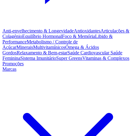
Anti-envelhecimento & Longevidade
Antioxidantes
Articulações &
Colagénio
Equilíbrio Hormonal
Foco & Memória
Libido &
Performance
Metabolismo / Controle de
Açúcar
Minerais
Multivitamínicos
Ómega & Ácidos
Gordos
Relaxamento & Bem-estar
Saúde Cardiovascular
Saúde
Feminina
Sistema Imunitário
Super Greens
Vitaminas & Complexos
Promoções
Marcas