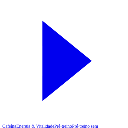
Cafeína
Energia & Vitalidade
Pré-treino
Pré‑treino sem