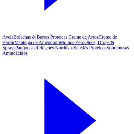
Aveia
Bolachas & Barras Proteicas
Creme de Arroz
Creme de
Barrar
Manteiga de Amendoim
Molhos Zero
Óleos, Drops &
Sprays
Panquecas
Refeições Nutritivas
Snack's Proteicos
Sobremesas
Aminoácidos