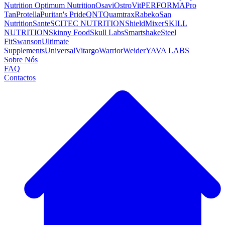
Nutrition
Optimum Nutrition
Osavi
OstroVit
PERFORMA
Pro
Tan
Protella
Puritan's Pride
QNT
Quamtrax
Rabeko
San
Nutrition
Sante
SCITEC NUTRITION
ShieldMixer
SKILL
NUTRITION
Skinny Food
Skull Labs
Smartshake
Steel
Fit
Swanson
Ultimate
Supplements
Universal
Vitargo
Warrior
Weider
YAVA LABS
Sobre Nós
FAQ
Contactos