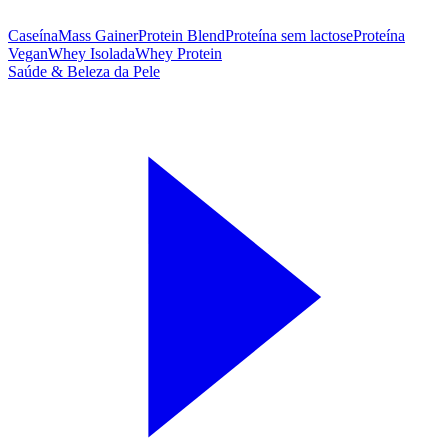
Caseína
Mass Gainer
Protein Blend
Proteína sem lactose
Proteína
Vegan
Whey Isolada
Whey Protein
Saúde & Beleza da Pele