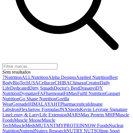
Sem resultados
7Nutrition
ALLNutrition
Alpha Designs
Applied Nutrition
Best
Body
BioTechUSA
Cellucor
CHIBA
Climaxq
Creator
Daily
Life
Dedicated
Dirty Squads
Doctor's Best
Drasanvi
DY
Nutrition
Dymatize
FA
Fharmonat
FitMax
Fulfil Nutrition
Gaspari
Nutrition
Go Shape Nutrition
Gorilla
Wear
Grenade
HIMALAYA
HTPharmaceuticals
Insane
Labs
IronFlex
Jarrow Formulas
JNXSports
Kevin Levrone Signature
Line
Lenny & Larry
Life Extension
MARS
Max Protein
MHP
Muscle
Foods
Muscle Moose
Muscle
Tech
MuscleMeds
MUTANT
MYPROTEIN
NOW Foods
Nuclear
Nutrition
Nutrend
Nutrex Research
NUTRY NUTS
Olimp Sport